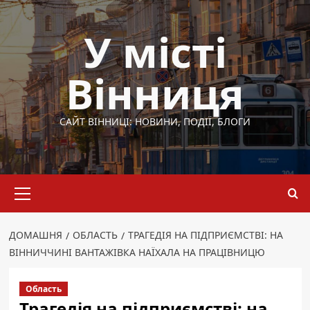
Перейти
до
У місті
вмісту
Вінниця
САЙТ ВІННИЦІ: НОВИНИ, ПОДІЇ, БЛОГИ
Основне
меню
ДОМАШНЯ
ОБЛАСТЬ
ТРАГЕДІЯ НА ПІДПРИЄМСТВІ: НА
ВІННИЧЧИНІ ВАНТАЖІВКА НАЇХАЛА НА ПРАЦІВНИЦЮ
Область
Трагедія на підприємстві: на