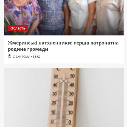
Область
Жмеринські натхненники: перша патронатна
родина громади
2 дні тому назад