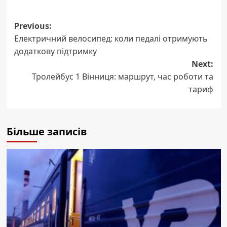
Post
Previous:
Електричний велосипед: коли педалі отримують
navigation
додаткову підтримку
Next:
Тролейбус 1 Вінниця: маршрут, час роботи та
тариф
Більше записів