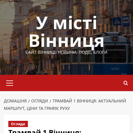
Перейти
до
У місті
вмісту
Вінниця
САЙТ ВІННИЦІ: НОВИНИ, ПОДІЇ, БЛОГИ
Основне
меню
ДОМАШНЯ
ОГЛЯДИ
ТРАМВАЙ 1 ВІННИЦЯ: АКТУАЛЬНИЙ
МАРШРУТ, ЦІНИ ТА ГРАФІК РУХУ
Огляди
Трамвай 1 Вінниця: