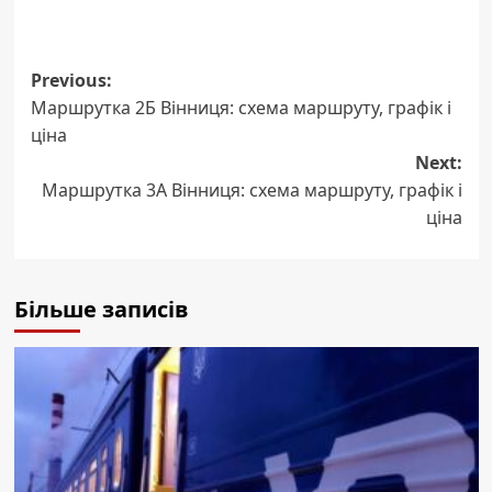
Post
Previous:
Маршрутка 2Б Вінниця: схема маршруту, графік і
navigation
ціна
Next:
Маршрутка 3А Вінниця: схема маршруту, графік і
ціна
Більше записів