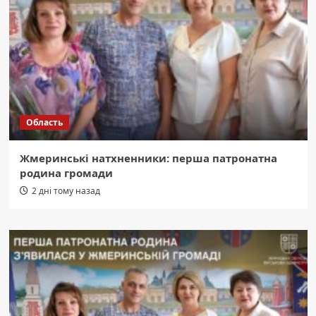
Область
Жмеринські натхненники: перша патронатна
родина громади
2 дні тому назад