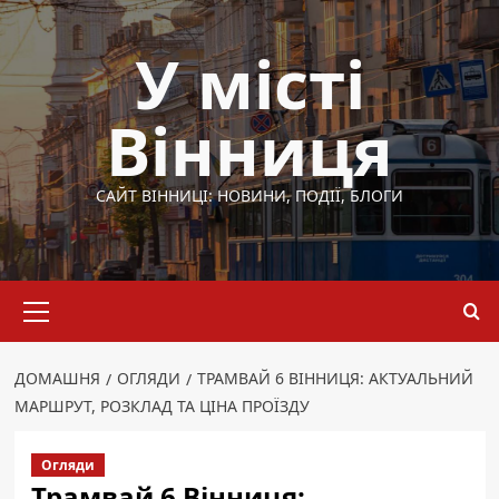
Перейти
до
У місті
вмісту
Вінниця
САЙТ ВІННИЦІ: НОВИНИ, ПОДІЇ, БЛОГИ
Основне
меню
ДОМАШНЯ
ОГЛЯДИ
ТРАМВАЙ 6 ВІННИЦЯ: АКТУАЛЬНИЙ
МАРШРУТ, РОЗКЛАД ТА ЦІНА ПРОЇЗДУ
Огляди
Трамвай 6 Вінниця: