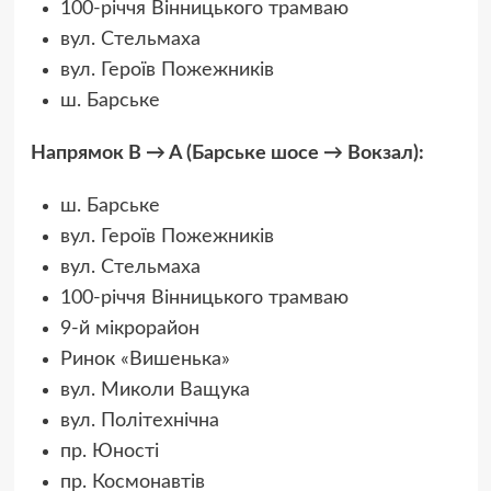
100-річчя Вінницького трамваю
вул. Стельмаха
вул. Героїв Пожежників
ш. Барське
Напрямок B → A (Барське шосе → Вокзал):
ш. Барське
вул. Героїв Пожежників
вул. Стельмаха
100-річчя Вінницького трамваю
9-й мікрорайон
Ринок «Вишенька»
вул. Миколи Ващука
вул. Політехнічна
пр. Юності
пр. Космонавтів