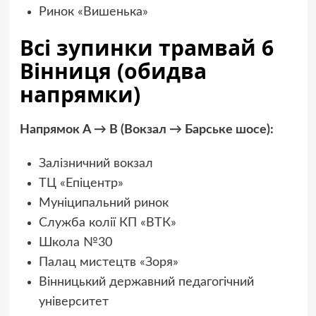
Ринок «Вишенька»
Всі зупинки трамвай 6
Вінниця (обидва
напрямки)
Напрямок A → B (Вокзал → Барське шосе):
Залізничний вокзал
ТЦ «Епіцентр»
Муніципальний ринок
Служба колії КП «ВТК»
Школа №30
Палац мистецтв «Зоря»
Вінницький державний педагогічний
університет