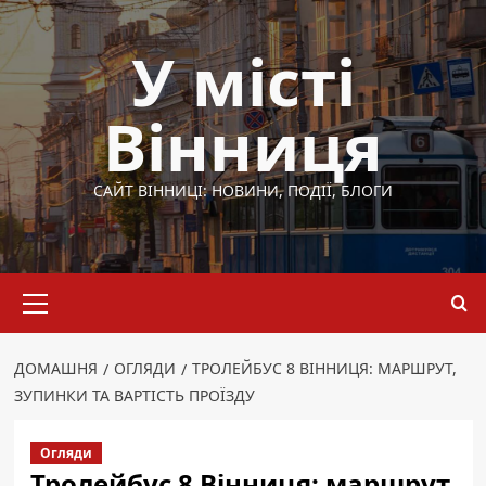
Перейти
до
У місті
вмісту
Вінниця
САЙТ ВІННИЦІ: НОВИНИ, ПОДІЇ, БЛОГИ
Основне
меню
ДОМАШНЯ
ОГЛЯДИ
ТРОЛЕЙБУС 8 ВІННИЦЯ: МАРШРУТ,
ЗУПИНКИ ТА ВАРТІСТЬ ПРОЇЗДУ
Огляди
Тролейбус 8 Вінниця: маршрут,