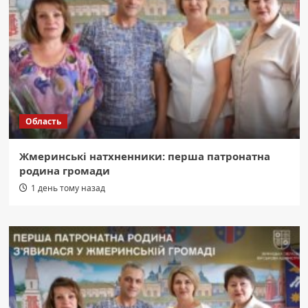
Область
Жмеринські натхненники: перша патронатна
родина громади
1 день тому назад