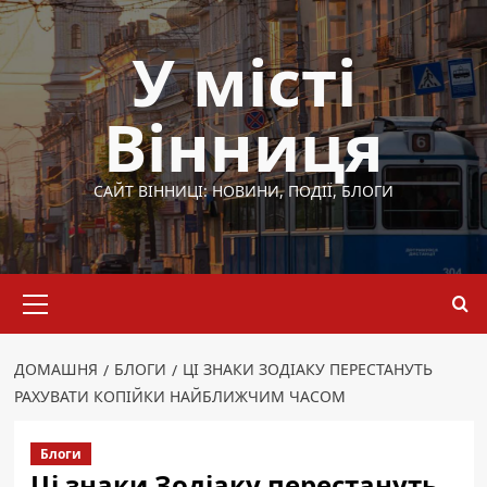
Перейти
до
У місті
вмісту
Вінниця
САЙТ ВІННИЦІ: НОВИНИ, ПОДІЇ, БЛОГИ
Основне
меню
ДОМАШНЯ
БЛОГИ
ЦІ ЗНАКИ ЗОДІАКУ ПЕРЕСТАНУТЬ
РАХУВАТИ КОПІЙКИ НАЙБЛИЖЧИМ ЧАСОМ
Блоги
Ці знаки Зодіаку перестануть