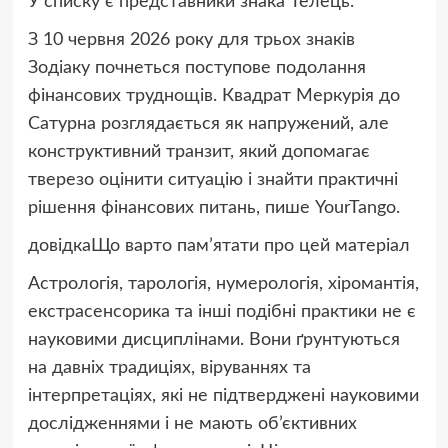
У списку є представники знака Телець.
З 10 червня 2026 року для трьох знаків
Зодіаку почнеться поступове подолання
фінансових труднощів. Квадрат Меркурія до
Сатурна розглядається як напружений, але
конструктивний транзит, який допомагає
тверезо оцінити ситуацію і знайти практичні
рішення фінансових питань, пише YourTango.
довідкаЩо варто пам’ятати про цей матеріал
Астрологія, тарологія, нумерологія, хіромантія,
екстрасенсорика та інші подібні практики не є
науковими дисциплінами. Вони ґрунтуються
на давніх традиціях, віруваннях та
інтерпретаціях, які не підтверджені науковими
дослідженнями і не мають об’єктивних