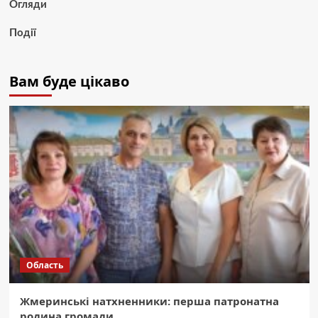
Огляди
Події
Вам буде цікаво
Область
Жмеринські натхненники: перша патронатна
родина громади