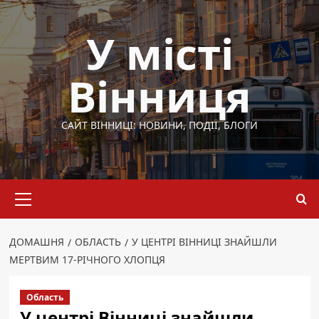
Перейти
до
У місті
вмісту
Вінниця
САЙТ ВІННИЦІ: НОВИНИ, ПОДІЇ, БЛОГИ
Основне
меню
ДОМАШНЯ
ОБЛАСТЬ
У ЦЕНТРІ ВІННИЦІ ЗНАЙШЛИ
МЕРТВИМ 17-РІЧНОГО ХЛОПЦЯ
Область
У центрі Вінниці знайшли