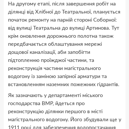
На другому етапі, після завершення робіт на
ділянці від Хлібної до Театральної, планується
початок ремонту на парній стороні Соборної:
від вулиці Театральна до вулиці Артинова. Тут
крім оновлення дорожнього полотна також
передбачається облаштування мережі
дощової каналізації, аби запобігти
підтопленню проїжджої частини, та
реконструкція частини магістрального
водогону із заміною запірної арматури та
встановленням наземних пожежних гідрантів.
Як зазначають у департаменті міського
господарства ВМР, йдеться про
реконструкцію ділянки першого в місті
магістрального водогону. Його збудували ще у
1911 році для забезпечення водопостачання