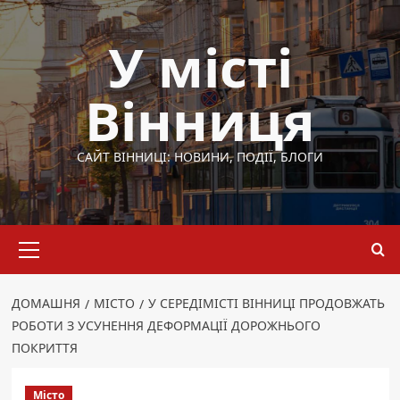
Перейти
до
У місті
вмісту
Вінниця
САЙТ ВІННИЦІ: НОВИНИ, ПОДІЇ, БЛОГИ
Основне
меню
ДОМАШНЯ
МІСТО
У СЕРЕДІМІСТІ ВІННИЦІ ПРОДОВЖАТЬ
РОБОТИ З УСУНЕННЯ ДЕФОРМАЦІЇ ДОРОЖНЬОГО
ПОКРИТТЯ
Місто