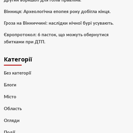
другий воркшоп для голів правлінь.
Вінниця: Археологічна епопея року добігла кінця.
Гроза на Вінниччині: наслідки нічної бурі усувають.
Європротокол: 6 пасток, що можуть обернутися
збитками при ДТП.
Категорії
Без категорії
Блоги
Місто
Область
Огляди
Події