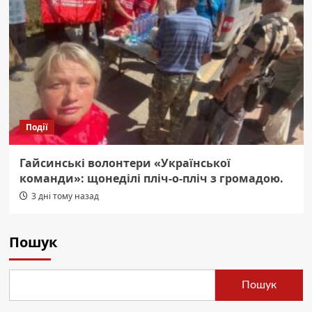
Події
Гайсинські волонтери «Української
команди»: щонеділі пліч-о-пліч з громадою.
3 дні тому назад
Пошук
Пошук