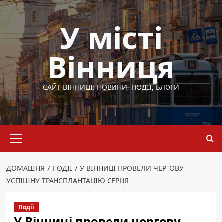
Перейти
до
У місті
вмісту
Вінниця
САЙТ ВІННИЦІ: НОВИНИ, ПОДІЇ, БЛОГИ
Основне
меню
ДОМАШНЯ
ПОДІЇ
У ВІННИЦІ ПРОВЕЛИ ЧЕРГОВУ
УСПІШНУ ТРАНСПЛАНТАЦІЮ СЕРЦЯ
Події
У Вінниці провели чергову