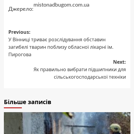
mistonadbugom.com.ua
Джерело:
Post
Previous:
У Вінниці триває розслідування обставин
navigation
загибелі тварин поблизу обласної лікарні ім.
Пирогова
Next:
Як правильно вибрати підшипники для
сільськогосподарської техніки
Більше записів