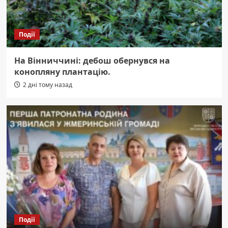
Події
На Вінниччині: дебош обернувся на
конопляну плантацію.
2 дні тому назад
Події