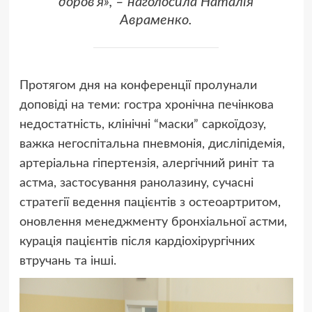
доров’я», – наголосила Наталія
Авраменко.
Протягом дня на конференції пролунали
доповіді на теми: гостра хронічна печінкова
недостатність, клінічні “маски” саркоїдозу,
важка негоспітальна пневмонія, дисліпідемія,
артеріальна гіпертензія, алергічний риніт та
астма, застосування ранолазину, сучасні
стратегії ведення пацієнтів з остеоартритом,
оновлення менеджменту бронхіальної астми,
курація пацієнтів після кардіохірургічних
втручань та інші.