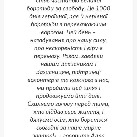
став частиною великої
боротьби за свободу. Це 1000
днів героїчної, але й нерівної
боротьби з переважаючим
ворогом. Цей день –
нагадування про нашу силу,
про нескореність і віру в
перемогу. Разом, завдяки
нашим Захисникам і
Захисницям, підтримці
волонтерів та кожного з нас,
ми пройшли цей шлях і
продовжуємо йти далі.
Схиляємо голову перед тими,
хто віддав своє життя, і
дякуємо всім, хто бореться
сьогодні за наше мирне
завтра!» – говорить Алла