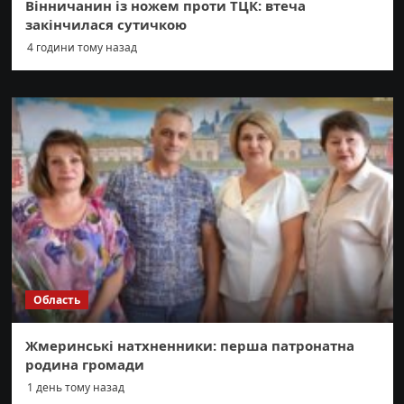
Вінничанин із ножем проти ТЦК: втеча
закінчилася сутичкою
4 години тому назад
Область
Жмеринські натхненники: перша патронатна
родина громади
1 день тому назад