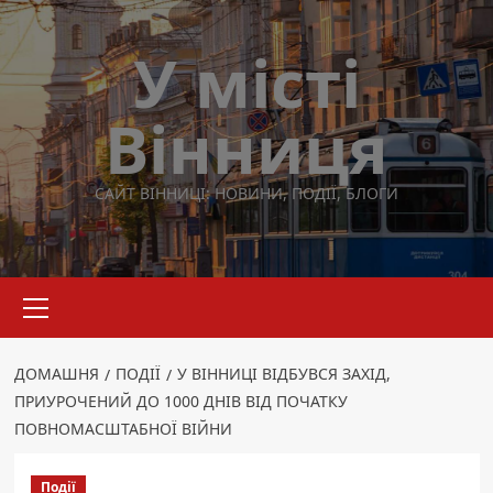
Перейти
до
У місті
вмісту
Вінниця
САЙТ ВІННИЦІ: НОВИНИ, ПОДІЇ, БЛОГИ
Основне
меню
ДОМАШНЯ
ПОДІЇ
У ВІННИЦІ ВІДБУВСЯ ЗАХІД,
ПРИУРОЧЕНИЙ ДО 1000 ДНІВ ВІД ПОЧАТКУ
ПОВНОМАСШТАБНОЇ ВІЙНИ
Події