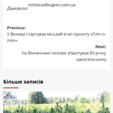
mistonadbugom.com.ua
Джерело:
Previous:
Post
У Вінниці стартував міський етап проєкту «Пліч-о-
navigation
пліч»
Next:
На Вінниччині чоловік зґвалтував 83-річну
односельчанку
Більше записів