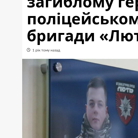
загиблому г
поліцейсько
бригади «Лю
1 рік тому назад