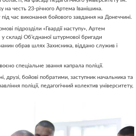
 області, на фасаді педагогічного університету ім.
 на честь 23-річного Артема Іванішина.
 під час виконання бойового завдання на Донеччині.
мові підрозділи «Гвардії наступу», Артем
 у складі Об’єднаної штурмової бригади
ичанин обрав шлях Захисника, віддано служив і
єно спеціальне звання капрала поліції.
, друзі, бойові побратими, заступник начальника та
вління поліції, педагогічний колектив університету,