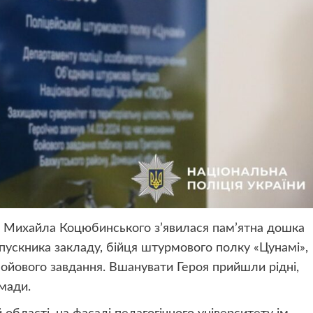
ні Михайла Коцюбинського з’явилася пам’ятна дошка
ипускника закладу, бійця штурмового полку «Цунамі»,
бойового завдання. Вшанувати Героя прийшли рідні,
мади.