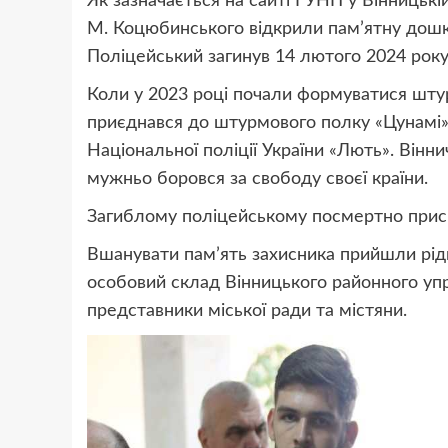
Як зазначається на сайті ГУНП у Вінницькій
М. Коцюбинського відкрили пам’ятну дошку
Поліцейський загинув 14 лютого 2024 року
Коли у 2023 році почали формуватися штур
приєднався до штурмового полку «Цунамі»
Національної поліції України «Лють». Вінн
мужньо боровся за свободу своєї країни.
Загиблому поліцейському посмертно присво
Вшанувати пам’ять захисника прийшли рідні
особовий склад Вінницького районного упра
представники міської ради та містяни.