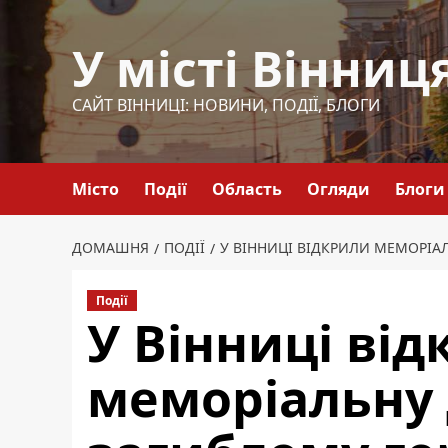
Перейти
до
У місті Вінниц
вмісту
САЙТ ВІННИЦІ: НОВИНИ, ПОДІЇ, БЛОГИ
Місто
Події
Область
Огляди
Блоги
ДОМАШНЯ
ПОДІЇ
У ВІННИЦІ ВІДКРИЛИ МЕМОРІ
Події
У Вінниці ві
меморіальну