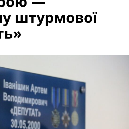
ерою —
му штурмової
ть»