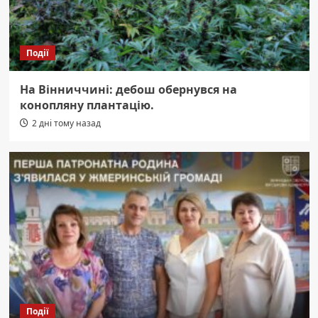
Події
На Вінниччині: дебош обернувся на
конопляну плантацію.
2 дні тому назад
Події