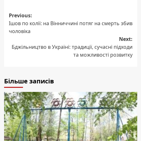
Post
Previous:
Ішов по колії: на Вінниччині потяг на смерть збив
navigation
чоловіка
Next:
Бджільництво в Україні: традиції, сучасні підходи
та можливості розвитку
Більше записів