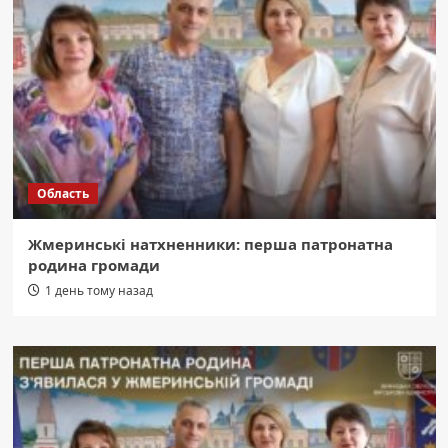
Область
Жмеринські натхненники: перша патронатна
родина громади
1 день тому назад