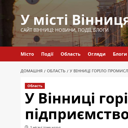
Перейти
до
У місті Вінниц
вмісту
САЙТ ВІННИЦІ: НОВИНИ, ПОДІЇ, БЛОГИ
Місто
Події
Область
Огляди
Блоги
ДОМАШНЯ
ОБЛАСТЬ
У ВІННИЦІ ГОРІЛО ПРОМИС
Область
У Вінниці го
підприємств
2 місяці тому назад