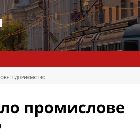
я
ЛОВЕ ПІДПРИЄМСТВО
ріло промислове
о