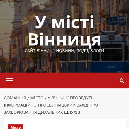
Перейти
до
У місті
вмісту
Вінниця
САЙТ ВІННИЦІ: НОВИНИ, ПОДІЇ, БЛОГИ
Основне
меню
ДОМАШНЯ
МІСТО
У ВІННИЦІ ПРОВЕДУТЬ
ІНФОРМАЦІЙНО-ПРОСВІТНИЦЬКИЙ ЗАХІД ПРО
ЗАХВОРЮВАННЯ ДИХАЛЬНИХ ШЛЯХІВ
Місто