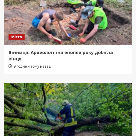
Місто
Вінниця: Археологічна епопея року добігла
кінця.
9 години тому назад