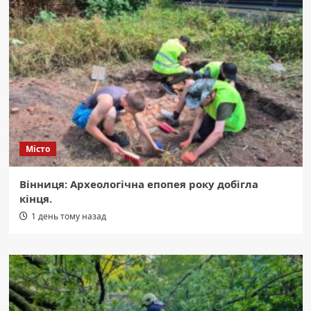
Місто
Вінниця: Археологічна епопея року добігла
кінця.
1 день тому назад