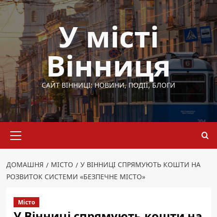
Перейти
до
У місті
вмісту
Вінниця
САЙТ ВІННИЦІ: НОВИНИ, ПОДІЇ, БЛОГИ
Основне
меню
ДОМАШНЯ
МІСТО
У ВІННИЦІ СПРЯМУЮТЬ КОШТИ НА
РОЗВИТОК СИСТЕМИ «БЕЗПЕЧНЕ МІСТО»
Місто
У Вінниці спрямують кошти на