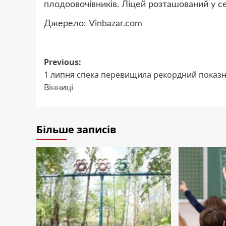
плодоовочівників. Ліцей розташований у с
Джерело:
Vinbazar.com
Post
Previous:
1 липня спека перевищила рекордний показн
navigation
Вінниці
Більше записів