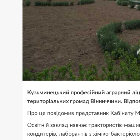
Кузьминецький професійний аграрний ліце
територіальних громад Вінниччини. Відпов
Про це повідомив представник Кабінету Мі
Освітній заклад навчає трактористів-машині
кондитерів, лаборантів з хіміко-бактеріолог