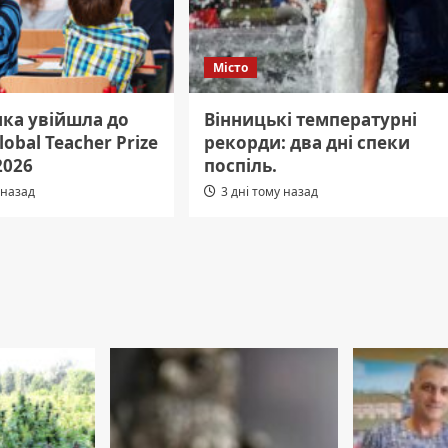
Місто
нка увійшла до
Вінницькі температурні
lobal Teacher Prize
рекорди: два дні спеки
2026
поспіль.
 назад
3 дні тому назад