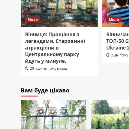
Місто
Місто
Вінниця: Прощання з
Віннича
легендами. Старовинні
ТОП-50 G
атракціони в
Ukraine 
Центральному парку
2 дні тому
йдуть у минуле.
20 години тому назад
Вам буде цікаво