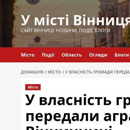
Перейти
до
У місті Вінниц
вмісту
САЙТ ВІННИЦІ: НОВИНИ, ПОДІЇ, БЛОГИ
Місто
Події
Область
Огляди
Блоги
ДОМАШНЯ
МІСТО
У ВЛАСНІСТЬ ГРОМАДИ ПЕРЕДА
Місто
У власність 
передали агр