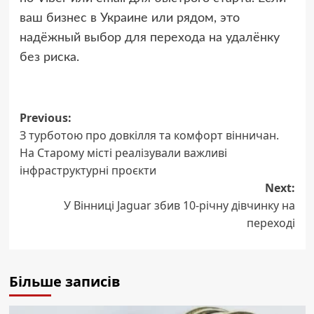
ваш бизнес в Украине или рядом, это
надёжный выбор для перехода на удалёнку
без риска.
Post
Previous:
З турботою про довкілля та комфорт вінничан.
navigation
На Старому місті реалізували важливі
інфраструктурні проєкти
Next:
У Вінниці Jaguar збив 10-річну дівчинку на
переході
Більше записів