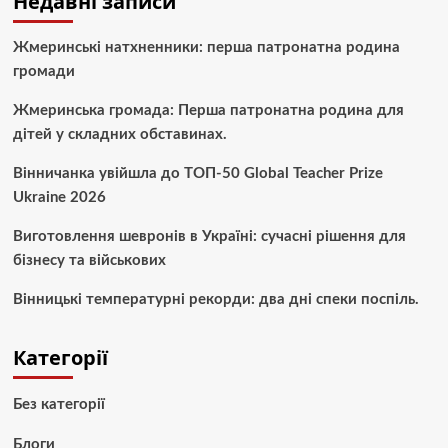
Недавні записи
Жмеринські натхненники: перша патронатна родина
громади
Жмеринська громада: Перша патронатна родина для
дітей у складних обставинах.
Вінничанка увійшла до ТОП-50 Global Teacher Prize
Ukraine 2026
Виготовлення шевронів в Україні: сучасні рішення для
бізнесу та військових
Вінницькі температурні рекорди: два дні спеки поспіль.
Категорії
Без категорії
Блоги