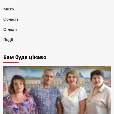
Місто
Область
Огляди
Події
Вам буде цікаво