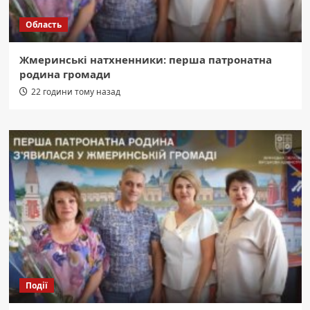
Область
Жмеринські натхненники: перша патронатна
родина громади
22 години тому назад
Події