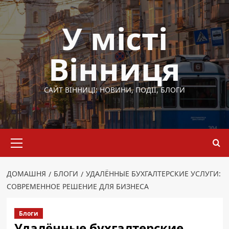
Перейти
до
У місті
вмісту
Вінниця
САЙТ ВІННИЦІ: НОВИНИ, ПОДІЇ, БЛОГИ
Основне
меню
ДОМАШНЯ
БЛОГИ
УДАЛЁННЫЕ БУХГАЛТЕРСКИЕ УСЛУГИ:
СОВРЕМЕННОЕ РЕШЕНИЕ ДЛЯ БИЗНЕСА
Блоги
Удалённые бухгалтерские