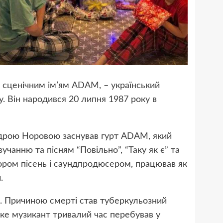
 сценічним ім’ям ADAM, – український
. Він народився 20 липня 1987 року в
ндрою Норовою заснував гурт ADAM, який
чанню та пісням “Повільно”, “Таку як є” та
ором пісень і саундпродюсером, працював як
.
в. Причиною смерті став туберкульозний
яке музикант тривалий час перебував у