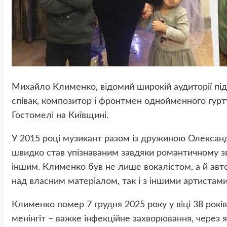
Михайло Клименко, відомий широкій аудиторії під
співак, композитор і фронтмен однойменного гурту
Гостомелі на Київщині.
У 2015 році музикант разом із дружиною Олекса
швидко став упізнаваним завдяки романтичному зву
іншим. Клименко був не лише вокалістом, а й авт
над власним матеріалом, так і з іншими артистами
Клименко помер 7 грудня 2025 року у віці 38 рокі
менінгіт – важке інфекційне захворювання, через 