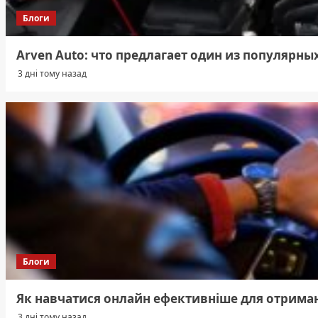
Блоги
Arven Auto: что предлагает один из популярны
3 дні тому назад
Блоги
Як навчатися онлайн ефективніше для отриман
3 дні тому назад