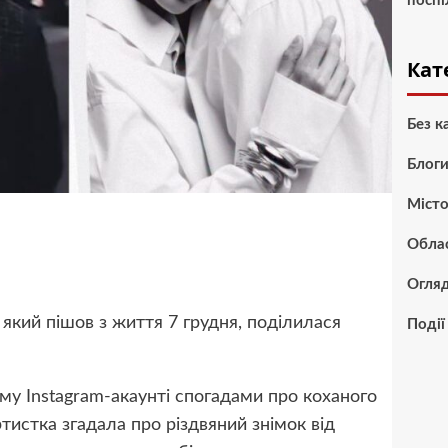
поспі
Кат
Без к
Блог
Міст
Обла
Огля
який пішов з життя 7 грудня, поділилася
Події
у Instagram-акаунті спогадами про коханого
ртистка згадала про різдвяний знімок від