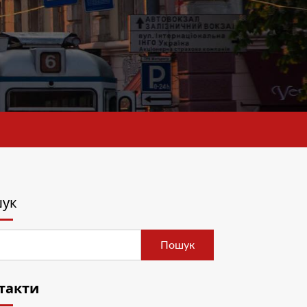
ук
Пошук
такти