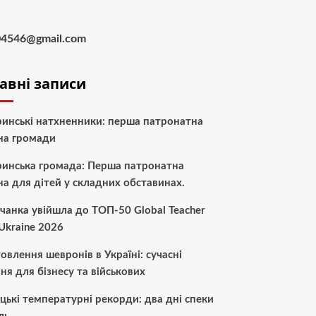
04546@gmail.com
авні записи
инські натхненники: перша патронатна
на громади
инська громада: Перша патронатна
а для дітей у складних обставинах.
чанка увійшла до ТОП-50 Global Teacher
 Ukraine 2026
овлення шевронів в Україні: сучасні
ня для бізнесу та військових
цькі температурні рекорди: два дні спеки