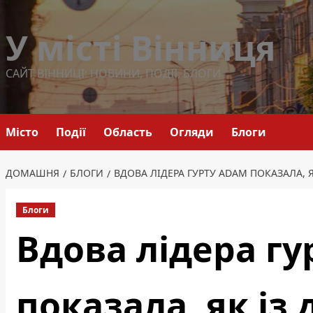
Перейти
до
У місті Вінниця
вмісту
САЙТ ВІННИЦІ: НОВИНИ, ПОДІЇ, БЛОГИ
Місто
Події
Область
Огляди
Блоги
ДОМАШНЯ
БЛОГИ
ВДОВА ЛІДЕРА ГУРТУ ADAM ПОКАЗАЛА, Я
Блоги
Вдова лідера г
показала, як із