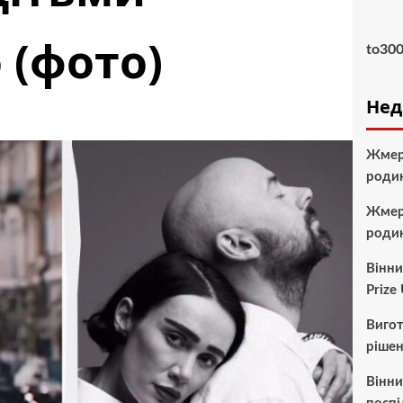
 (фото)
to30
Нед
Жмер
роди
Жмер
родин
Вінни
Prize
Вигот
рішен
Вінни