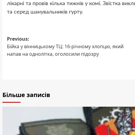
лікарні та провів кілька тижнів у комі. Звістка ви
та серед шанувальників гурту.
Previous:
Post
Бійка у вінницькому ТЦ: 16-річному хлопцю, який
напав на однолітка, оголосили підозру
navigation
Більше записів