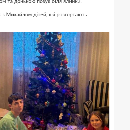
ом та донькою позує біля ялинки.
х з Михайлом дітей, які розгортають