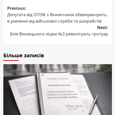
Post
Previous:
Депутата від ОПЗЖ з Вінниччини обвинувачують
navigation
в ухиленні від військової служби та шахрайстві
Next:
Біля Вінницького ліцею №3 ремонтують тротуар
Більше записів