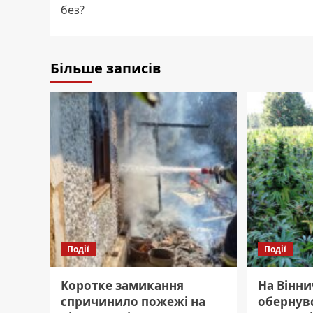
navigation
без?
Більше записів
Події
Події
Коротке замикання
На Вінни
спричинило пожежі на
обернув