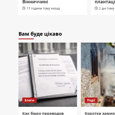
Вінниччині
плантац
17 години тому назад
2 дні тому
Вам буде цікаво
Блоги
Події
Как бюро переводов
Коротке зами