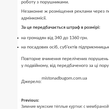
роботу з порушниками.
Незаконне ж розміщення реклами через п
адмінкомісії.
За це передбачається штраф в розмірі:
на громадян від 340 до 1360 грн.
на посадових осіб, суб’єктів підприємницько
Повторне вчинення перелічених порушень
у подвійному, від передбаченого за ці пору
mistonadbugom.com.ua
Джерело:
Post
Previous:
Зимние мужские тёплые куртки: с мембраной