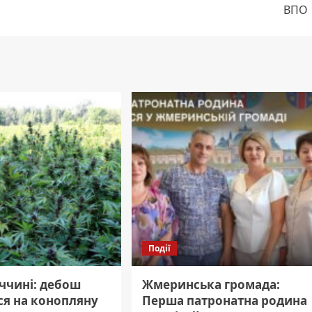
ВПО
Події
ччині: дебош
Жмеринська громада:
ся на конопляну
Перша патронатна родина