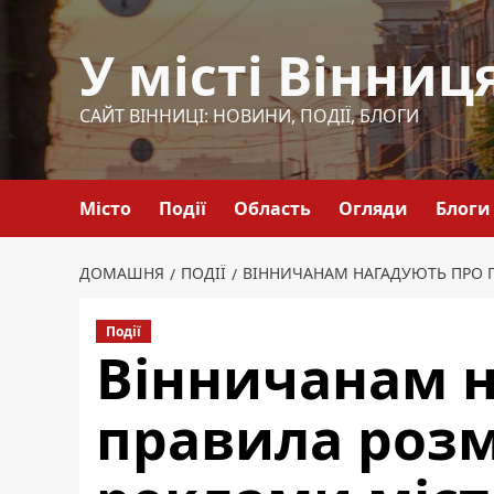
Перейти
до
У місті Вінниц
вмісту
САЙТ ВІННИЦІ: НОВИНИ, ПОДІЇ, БЛОГИ
Місто
Події
Область
Огляди
Блоги
ДОМАШНЯ
ПОДІЇ
ВІННИЧАНАМ НАГАДУЮТЬ ПРО 
Події
Вінничанам н
правила роз