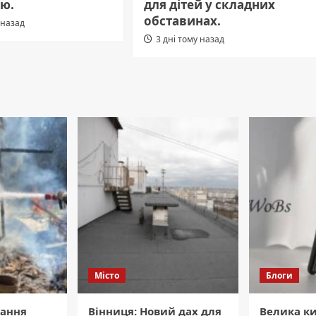
ію.
для дітей у складних
обставинах.
 назад
3 дні тому назад
Місто
Блоги
кання
Вінниця: Новий дах для
Велика ки