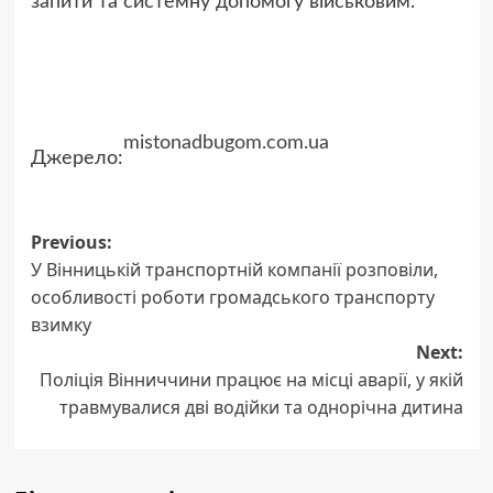
запити та системну допомогу військовим.
mistonadbugom.com.ua
Джерело:
Post
Previous:
У Вінницькій транспортній компанії розповіли,
navigation
особливості роботи громадського транспорту
взимку
Next:
Поліція Вінниччини працює на місці аварії, у якій
травмувалися дві водійки та однорічна дитина