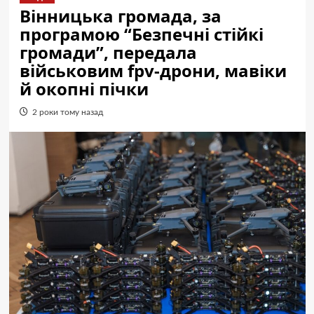
Вінницька громада, за
програмою “Безпечні стійкі
громади”, передала
військовим fpv-дрони, мавіки
й окопні пічки
2 роки тому назад