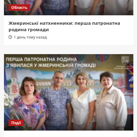
Область
Жмеринські натхненники: перша патронатна
родина громади
1 день тому назад
Події