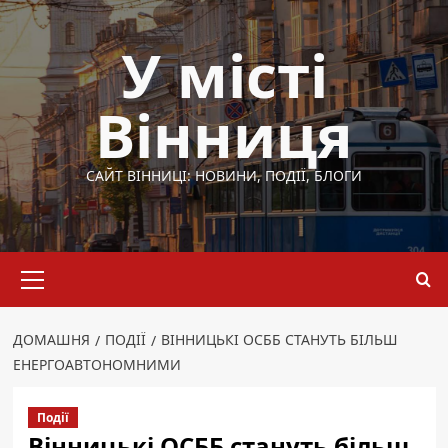
Перейти
до
У місті
вмісту
Вінниця
САЙТ ВІННИЦІ: НОВИНИ, ПОДІЇ, БЛОГИ
Основне
меню
ДОМАШНЯ
ПОДІЇ
ВІННИЦЬКІ ОСББ СТАНУТЬ БІЛЬШ
ЕНЕРГОАВТОНОМНИМИ
Події
Вінницькі ОСББ стануть більш