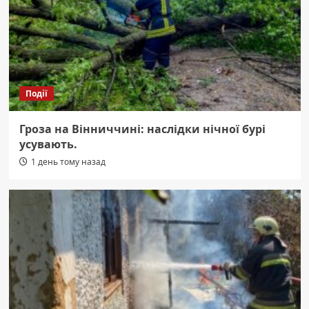
Події
Гроза на Вінниччині: наслідки нічної бурі
усувають.
1 день тому назад