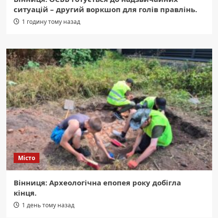
ситуацій – другий воркшоп для голів правлінь.
1 годину тому назад
Місто
Вінниця: Археологічна епопея року добігла
кінця.
1 день тому назад