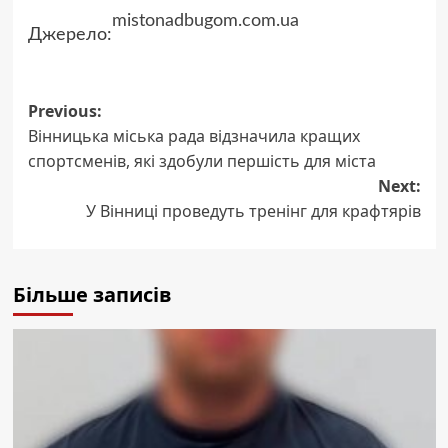
mistonadbugom.com.ua
Джерело:
Post
Previous:
Вінницька міська рада відзначила кращих
navigation
спортсменів, які здобули першість для міста
Next:
У Вінниці проведуть тренінг для крафтярів
Більше записів