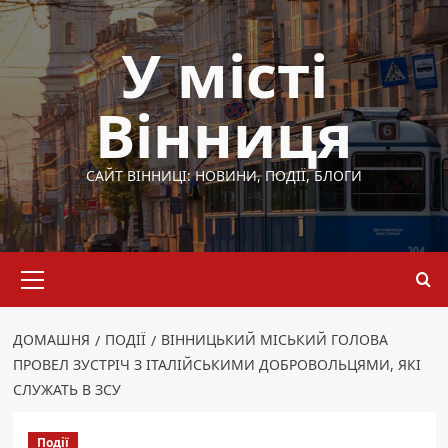
Перейти
до
У місті
вмісту
Вінниця
САЙТ ВІННИЦІ: НОВИНИ, ПОДІЇ, БЛОГИ
Основне
меню
ДОМАШНЯ
ПОДІЇ
ВІННИЦЬКИЙ МІСЬКИЙ ГОЛОВА
ПРОВЕЛ ЗУСТРІЧ З ІТАЛІЙСЬКИМИ ДОБРОВОЛЬЦЯМИ, ЯКІ
СЛУЖАТЬ В ЗСУ
Події