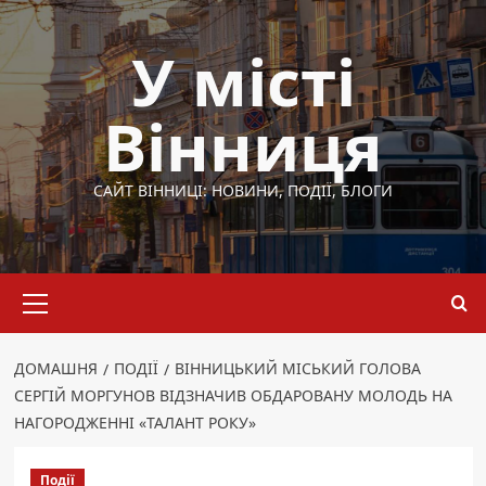
Перейти
до
У місті
вмісту
Вінниця
САЙТ ВІННИЦІ: НОВИНИ, ПОДІЇ, БЛОГИ
Основне
меню
ДОМАШНЯ
ПОДІЇ
ВІННИЦЬКИЙ МІСЬКИЙ ГОЛОВА
СЕРГІЙ МОРГУНОВ ВІДЗНАЧИВ ОБДАРОВАНУ МОЛОДЬ НА
НАГОРОДЖЕННІ «ТАЛАНТ РОКУ»
Події