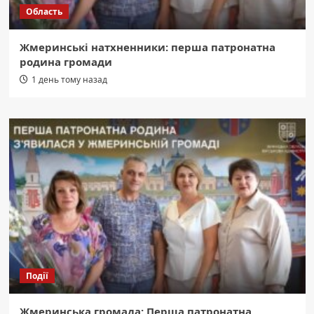
Область
Жмеринські натхненники: перша патронатна
родина громади
1 день тому назад
Події
Жмеринська громада: Перша патронатна