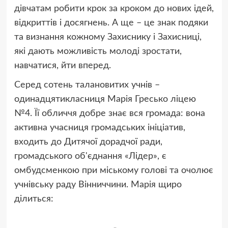
дівчатам робити крок за кроком до нових ідей,
відкриттів і досягнень. А ще – це знак подяки
та визнання кожному Захиснику і Захисниці,
які дають можливість молоді зростати,
навчатися, йти вперед.
Серед сотень талановитих учнів –
одинадцятикласниця Марія Гресько ліцею
№4. Її обличчя добре знає вся громада: вона
активна учасниця громадських ініціатив,
входить до Дитячої дорадчої ради,
громадського об'єднання «Лідер», є
омбудсменкою при міському голові та очолює
учнівську раду Вінниччини. Марія щиро
ділиться: