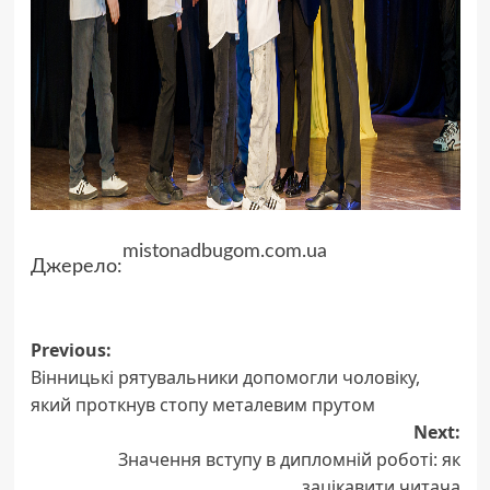
mistonadbugom.com.ua
Джерело:
Post
Previous:
Вінницькі рятувальники допомогли чоловіку,
navigation
який проткнув стопу металевим прутом
Next:
Значення вступу в дипломній роботі: як
зацікавити читача