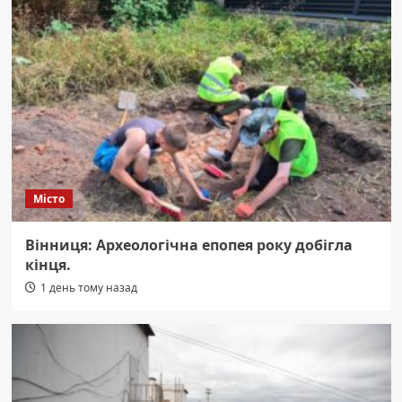
Місто
Вінниця: Археологічна епопея року добігла
кінця.
1 день тому назад