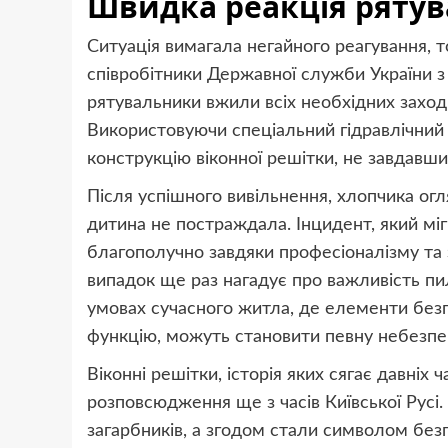
Швидка реакція рятув
Ситуація вимагала негайного реагування, т
співробітники Державної служби України з
рятувальники вжили всіх необхідних заході
Використовуючи спеціальний гідравлічний
конструкцію віконної решітки, не завдавши 
Після успішного вивільнення, хлопчика огл
дитина не постраждала. Інцидент, який міг
благополучно завдяки професіоналізму та 
випадок ще раз нагадує про важливість пи
умовах сучасного житла, де елементи безпек
функцію, можуть становити певну небезп
Віконні решітки, історія яких сягає давніх 
розповсюдження ще з часів Київської Русі.
загарбників, а згодом стали символом безп