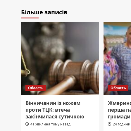
Більше записів
Область
Область
Вінничанин із ножем
Жмеринс
проти ТЦК: втеча
перша п
закінчилася сутичкою
громади
41 хвилина тому назад
24 години