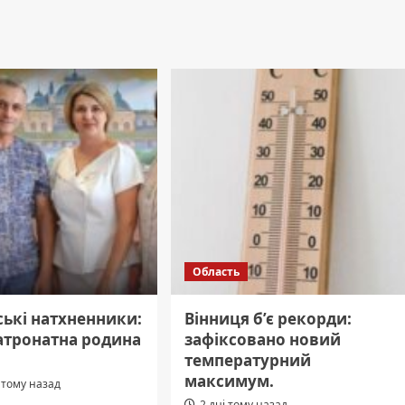
Область
ькі натхненники:
Вінниця б’є рекорди:
атронатна родина
зафіксовано новий
температурний
максимум.
 тому назад
2 дні тому назад