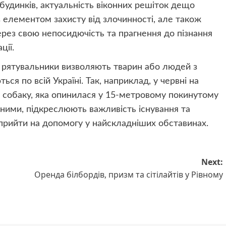
будинків, актуальність віконних решіток дещо
з елементом захисту від злочинності, але також
через свою непосидючість та прагнення до пізнання
ції.
и рятувальники визволяють тварин або людей з
ься по всій Україні. Так, наприклад, у червні на
 собаку, яка опинилася у 15-метровому покинутому
ижними, підкреслюють важливість існування та
 прийти на допомогу у найскладніших обставинах.
Next:
Оренда білбордів, призм та сітілайтів у Рівному