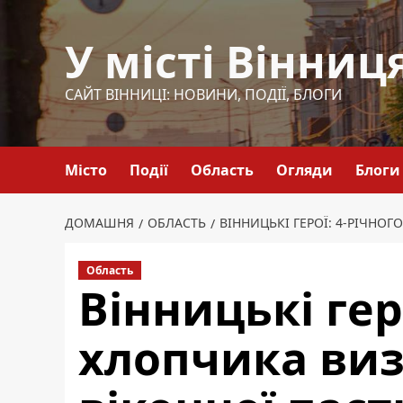
Перейти
до
У місті Вінниц
вмісту
САЙТ ВІННИЦІ: НОВИНИ, ПОДІЇ, БЛОГИ
Місто
Події
Область
Огляди
Блоги
ДОМАШНЯ
ОБЛАСТЬ
ВІННИЦЬКІ ГЕРОЇ: 4-РІЧНО
Область
Вінницькі гер
хлопчика ви