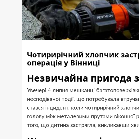
Чотирирічний хлопчик застр
операція у Вінниці
Незвичайна пригода 
Увечері 4 липня мешканці багатоповерхівки
несподіваної події, що потребувала втруча
стався інцидент, коли чотирирічний хлопчи
голову між металевими прутами віконної р
того, що дитина застрягла, викликавши хвил