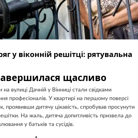
яг у віконній решітці: рятувальна
завершилася щасливо
 на вулиці Дачній у Вінниці стали свідками
ння професіоналів. У квартирі на першому поверсі
к, проявивши дитячу цікавість, спробував просунути
ешітки. На жаль, дитяча допитливість призвела до
ювання у батьків та сусідів.