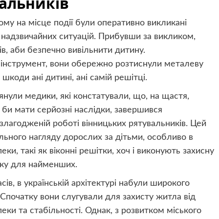
альників
ому на місце події були оперативно викликані
 надзвичайних ситуацій. Прибувши за викликом,
в, аби безпечно вивільнити дитину.
 інструмент, вони обережно розтиснули металеву
шкоди ані дитині, ані самій решітці.
янули медики, які констатували, що, на щастя,
 би мати серйозні наслідки, завершився
злагодженій роботі вінницьких рятувальників. Цей
льного нагляду дорослих за дітьми, особливо в
и, такі як віконні решітки, хоч і виконують захисну
еку для найменших.
часів, в українській архітектурі набули широкого
 Спочатку вони слугували для захисту житла від
еки та стабільності. Однак, з розвитком міського