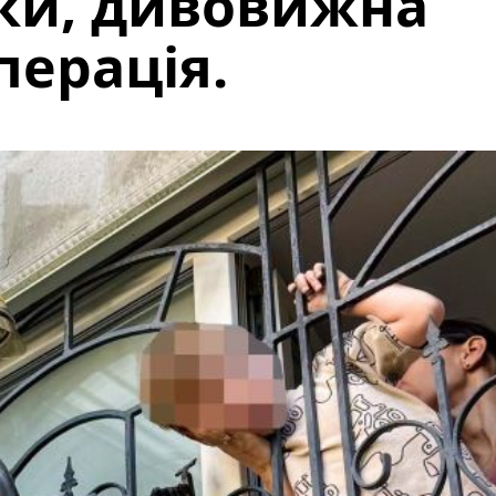
тки, дивовижна
перація.