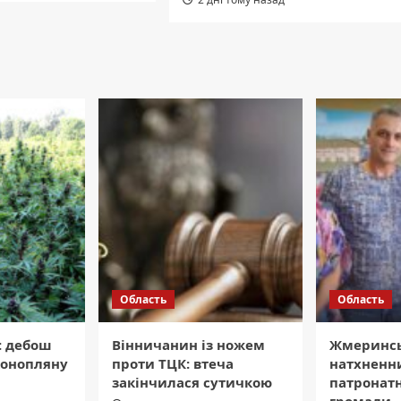
Область
Область
: дебош
Вінничанин із ножем
Жмеринсь
конопляну
проти ТЦК: втеча
натхненн
закінчилася сутичкою
патронат