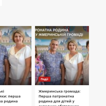
Події
кі
Жмеринська громада:
ики: перша
Перша патронатна
на родина
родина для дітей у