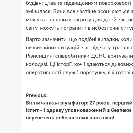
будівництва та підвищенням поверховості 
змінилася. Вони все частіше асоціюються 
можуть становити загрозу для дітей, які, 
світу, можуть потрапити в небезпечні ситуа
Варто зазначити, що подібні випадки, кол
незвичайних ситуацій, час від часу трапляют
Рівненщині співробітники ДСНС врятували
колодязі. Ці історії, хоч і здаються дивов
оперативності служб порятунку, які готові
Post
Previous:
Вінничанка-тріумфатор: 27 років, перший
navigation
іспит – і одразу уповноважений з безпеки
перевезень небезпечних вантажів!