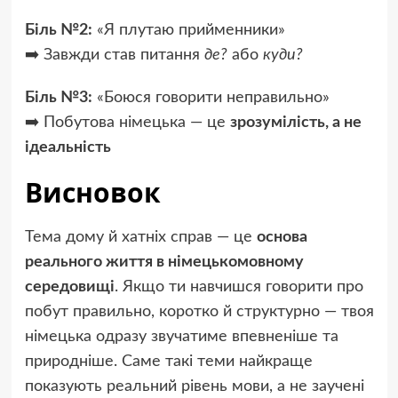
Біль №2:
«Я плутаю прийменники»
➡️ Завжди став питання
де?
або
куди?
Біль №3:
«Боюся говорити неправильно»
➡️ Побутова німецька — це
зрозумілість, а не
ідеальність
Висновок
Тема дому й хатніх справ — це
основа
реального життя в німецькомовному
середовищі
. Якщо ти навчишся говорити про
побут правильно, коротко й структурно — твоя
німецька одразу звучатиме впевненіше та
природніше. Саме такі теми найкраще
показують реальний рівень мови, а не заучені