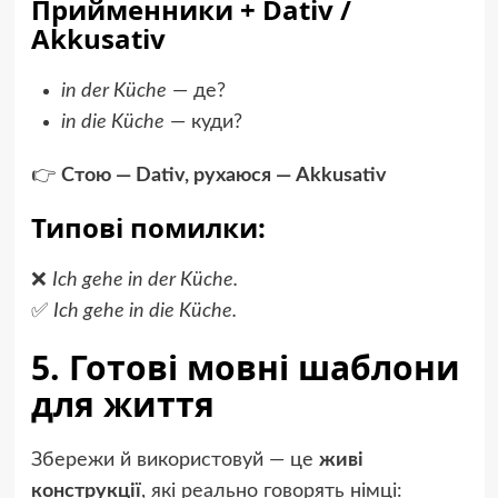
Прийменники + Dativ /
Akkusativ
in der Küche
— де?
in die Küche
— куди?
👉
Стою — Dativ, рухаюся — Akkusativ
Типові помилки:
❌
Ich gehe in der Küche.
✅
Ich gehe in die Küche.
5. Готові мовні шаблони
для життя
Збережи й використовуй — це
живі
конструкції
, які реально говорять німці: