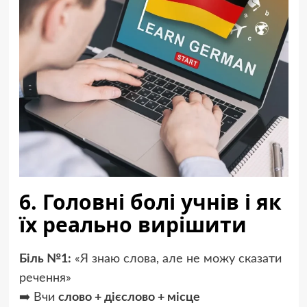
6. Головні болі учнів і як
їх реально вирішити
Біль №1:
«Я знаю слова, але не можу сказати
речення»
➡️ Вчи
слово + дієслово + місце