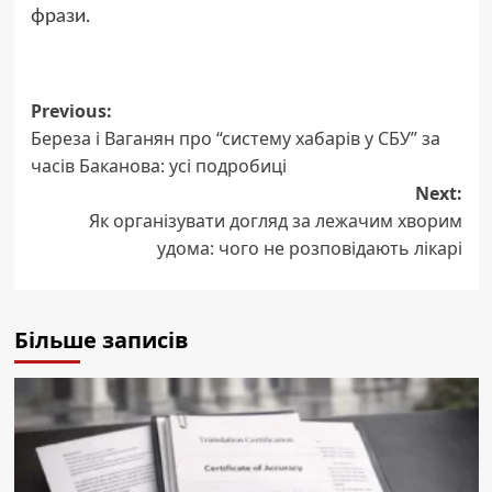
фрази.
Post
Previous:
Береза і Ваганян про “систему хабарів у СБУ” за
navigation
часів Баканова: усі подробиці
Next:
Як організувати догляд за лежачим хворим
удома: чого не розповідають лікарі
Більше записів