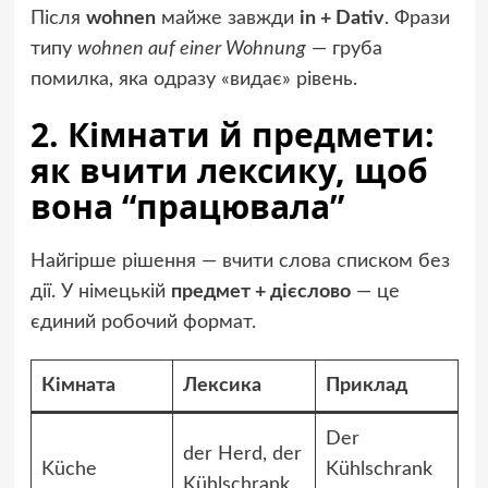
Після
wohnen
майже завжди
in + Dativ
. Фрази
типу
wohnen auf einer Wohnung
— груба
помилка, яка одразу «видає» рівень.
2. Кімнати й предмети:
як вчити лексику, щоб
вона “працювала”
Найгірше рішення — вчити слова списком без
дії. У німецькій
предмет + дієслово
— це
єдиний робочий формат.
Кімната
Лексика
Приклад
Der
der Herd, der
Küche
Kühlschrank
Kühlschrank