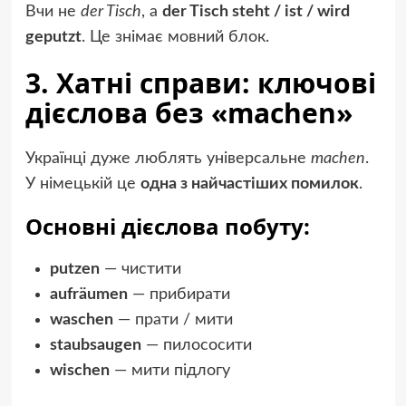
Вчи не
der Tisch
, а
der Tisch steht / ist / wird
geputzt
. Це знімає мовний блок.
3. Хатні справи: ключові
дієслова без «machen»
Українці дуже люблять універсальне
machen
.
У німецькій це
одна з найчастіших помилок
.
Основні дієслова побуту:
putzen
— чистити
aufräumen
— прибирати
waschen
— прати / мити
staubsaugen
— пилососити
wischen
— мити підлогу