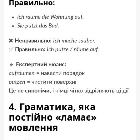
Правильно:
Ich räume die Wohnung auf.
Sie putzt das Bad.
❌
Неправильно:
Ich mache sauber.
✅
Правильно:
Ich putze / räume auf.
🔹
Експертний нюанс:
aufräumen
= навести порядок
putzen
= чистити поверхні
Це
не синоніми
, і німці чітко відрізняють ці дії.
4. Граматика, яка
постійно «ламає»
мовлення