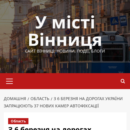
Перейти
до
У місті
вмісту
Вінниця
САЙТ ВІННИЦІ: НОВИНИ, ПОДІЇ, БЛОГИ
Основне
меню
ДОМАШНЯ
ОБЛАСТЬ
З 6 БЕРЕЗНЯ НА ДОРОГАХ УКРАЇНИ
ЗАПРАЦЮЮТЬ 37 НОВИХ КАМЕР АВТОФІКСАЦІЇ
Область
З 6 березня на дорогах