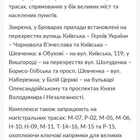
трасах, спрямованих у бік великих міст та
населених пунктів.
Зокрема, у Броварах прилади встановлені на
перехрестях вулиць Київська – Героїв України
– Чорновола В’ячеслава та Київська –
Шевченка; в Обухові – на вул. Київська, 119; у
Вишгороді – на перехрестях вул. Шолуденка –
Борисо-Глібська та просп. Шевченка – вул.
Набережна; у Білій Церкві – на бульварі
Олександрійському та проспектах Князя
Володимира і Незалежності.
Комплекси також запрацюють на
магістральних трасах: М-07, Р-02, М-05, М-06,
Н-10, Н-09, М-11, Т-14–16, М-15 та Р-15,
охоплюючи ключові напрямки для великих