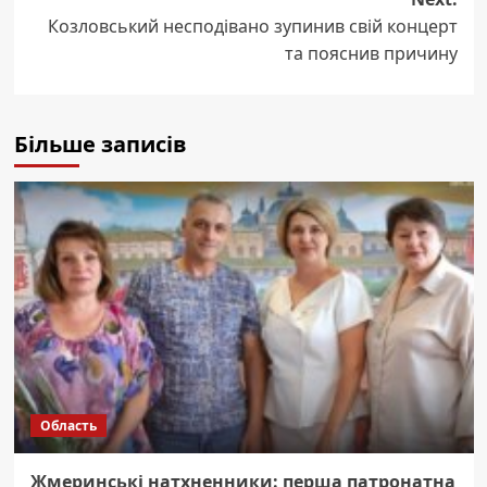
Козловський несподівано зупинив свій концерт
та пояснив причину
Більше записів
Область
Жмеринські натхненники: перша патронатна