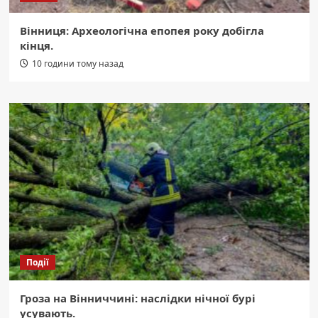
Вінниця: Археологічна епопея року добігла
кінця.
10 години тому назад
Події
Гроза на Вінниччині: наслідки нічної бурі
усувають.