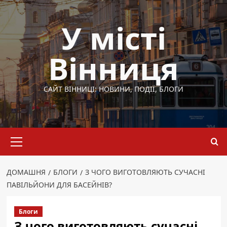
Перейти
до
У місті
вмісту
Вінниця
САЙТ ВІННИЦІ: НОВИНИ, ПОДІЇ, БЛОГИ
Основне
меню
ДОМАШНЯ
БЛОГИ
З ЧОГО ВИГОТОВЛЯЮТЬ СУЧАСНІ
ПАВІЛЬЙОНИ ДЛЯ БАСЕЙНІВ?
Блоги
З чого виготовляють сучасні