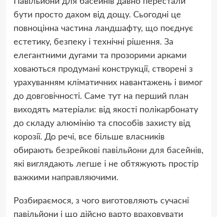
Павільйони для басейнів давно перестали
бути просто дахом від дощу. Сьогодні це
повноцінна частина ландшафту, що поєднує
естетику, безпеку і технічні рішення. За
елегантними дугами та прозорими арками
ховаються продумані конструкції, створені з
урахуванням кліматичних навантажень і вимог
до довговічності. Саме тут на перший план
виходять матеріали: від якості полікарбонату
до складу алюмінію та способів захисту від
корозії. До речі, все більше власників
обирають
безрейкові павільйони для басейнів
,
які виглядають легше і не обтяжують простір
важкими направляючими.
Розбираємося, з чого виготовляють сучасні
павільйони і що дійсно варто враховувати