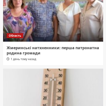
Область
Жмеринські натхненники: перша патронатна
родина громади
1 день тому назад