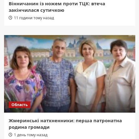
Вінничанин із ножем проти ТЦК: втеча
закінчилася сутичкою
11 години тому назад
Область
Жмеринські натхненники: перша патронатна
родина громади
1 день тому назад