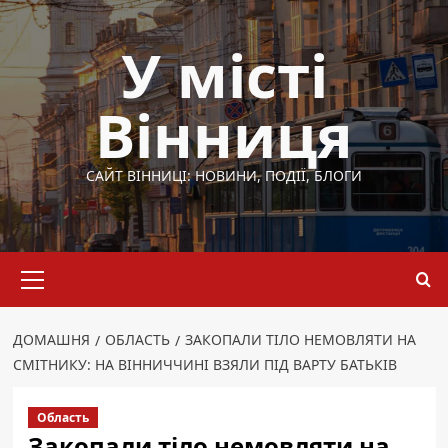
Перейти
до
У місті
вмісту
Вінниця
САЙТ ВІННИЦІ: НОВИНИ, ПОДІЇ, БЛОГИ
Основне
меню
ДОМАШНЯ
ОБЛАСТЬ
ЗАКОПАЛИ ТІЛО НЕМОВЛЯТИ НА
СМІТНИКУ: НА ВІННИЧЧИНІ ВЗЯЛИ ПІД ВАРТУ БАТЬКІВ
Область
Закопали тіло немовляти на