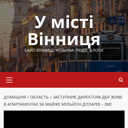
Перейти
до
У місті
вмісту
Вінниця
САЙТ ВІННИЦІ: НОВИНИ, ПОДІЇ, БЛОГИ
Основне
меню
ДОМАШНЯ
ОБЛАСТЬ
ЗАСТУПНИК ДИРЕКТОРА ДБР ЖИВЕ
В АПАРТАМЕНТАХ ЗА МАЙЖЕ МІЛЬЙОН ДОЛАРІВ – ЗМІ
Область
Заступник директора ДБР