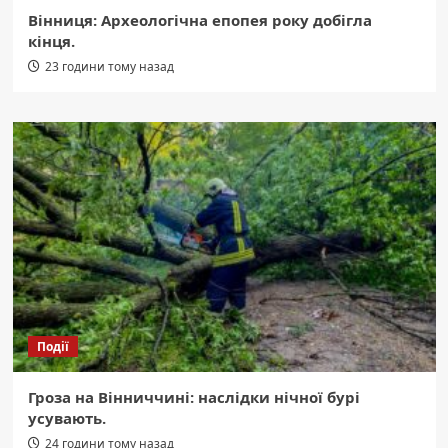
Вінниця: Археологічна епопея року добігла
кінця.
23 години тому назад
Події
Гроза на Вінниччині: наслідки нічної бурі
усувають.
24 години тому назад