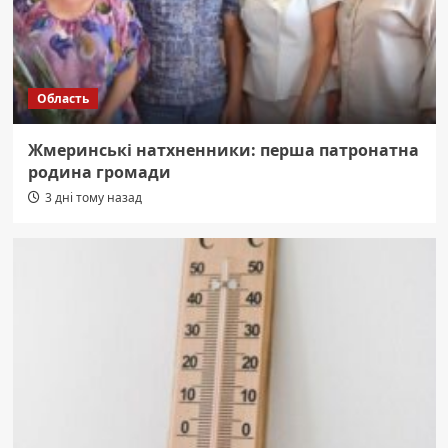
Область
Жмеринські натхненники: перша патронатна
родина громади
3 дні тому назад