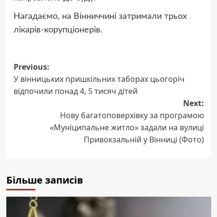
Нагадаємо, на Вінниччині затримали трьох
лікарів-корупціонерів.
Post
Previous:
У вінницьких пришкільних таборах цьогоріч
navigation
відпочили понад 4, 5 тисяч дітей
Next:
Нову багатоповерхівку за програмою
«Муніципальне житло» задали на вулиці
Привокзальній у Вінниці (Фото)
Більше записів