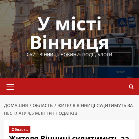
Перейти
до
У місті
вмісту
Вінниця
САЙТ ВІННИЦІ: НОВИНИ, ПОДІЇ, БЛОГИ
Основне
меню
ДОМАШНЯ
ОБЛАСТЬ
ЖИТЕЛЯ ВІННИЦІ СУДИТИМУТЬ ЗА
НЕСПЛАТУ 4,5 МЛН ГРН ПОДАТКІВ
Область
Жителя Вінниці судитимуть за