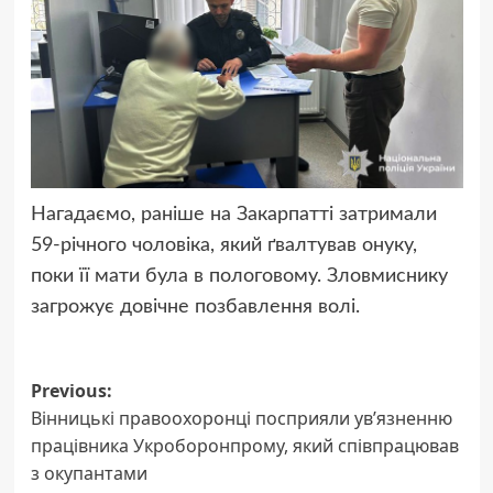
Нагадаємо, раніше на Закарпатті затримали
59-річного чоловіка, який ґвалтував онуку,
поки її мати була в пологовому. Зловмиснику
загрожує довічне позбавлення волі.
Post
Previous:
Вінницькі правоохоронці посприяли ув’язненню
navigation
працівника Укроборонпрому, який співпрацював
з окупантами