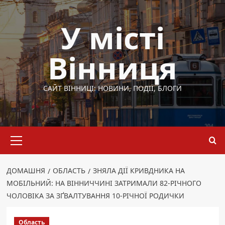
Перейти
до
У місті
вмісту
Вінниця
САЙТ ВІННИЦІ: НОВИНИ, ПОДІЇ, БЛОГИ
Основне
меню
ДОМАШНЯ
ОБЛАСТЬ
ЗНЯЛА ДІЇ КРИВДНИКА НА
МОБІЛЬНИЙ: НА ВІННИЧЧИНІ ЗАТРИМАЛИ 82-РІЧНОГО
ЧОЛОВІКА ЗА ЗҐВАЛТУВАННЯ 10-РІЧНОЇ РОДИЧКИ
Область