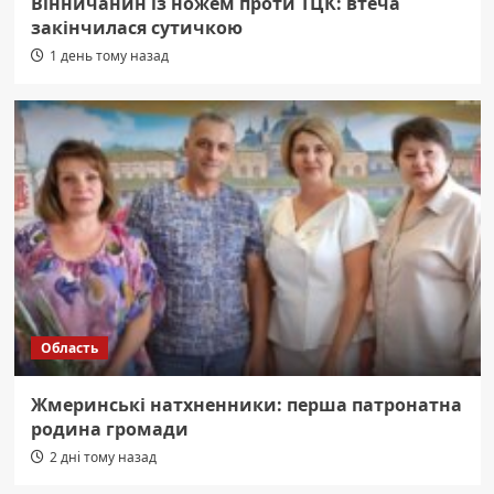
Вінничанин із ножем проти ТЦК: втеча
закінчилася сутичкою
1 день тому назад
Область
Жмеринські натхненники: перша патронатна
родина громади
2 дні тому назад