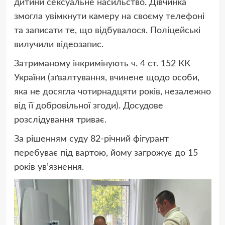
дитини сексуальне насильство. Дівчинка
змогла увімкнути камеру на своєму телефоні
та записати те, що відбувалося. Поліцейські
вилучили відеозапис.
Затриманому інкримінують ч. 4 ст. 152 КК
України (зґвалтування, вчинене щодо особи,
яка не досягла чотирнадцяти років, незалежно
від її добровільної згоди). Досудове
розслідування триває.
За рішенням суду 82-річний фігурант
перебуває під вартою, йому загрожує до 15
років увʼязнення.