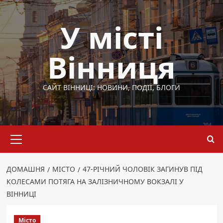
Перейти
до
У місті
вмісту
Вінниця
САЙТ ВІННИЦІ: НОВИНИ, ПОДІЇ, БЛОГИ
Основне
меню
ДОМАШНЯ
МІСТО
47-РІЧНИЙ ЧОЛОВІК ЗАГИНУВ ПІД
КОЛЕСАМИ ПОТЯГА НА ЗАЛІЗНИЧНОМУ ВОКЗАЛІ У
ВІННИЦІ
Місто