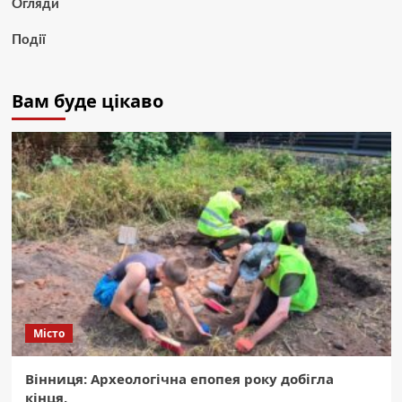
Огляди
Події
Вам буде цікаво
Місто
Вінниця: Археологічна епопея року добігла
кінця.