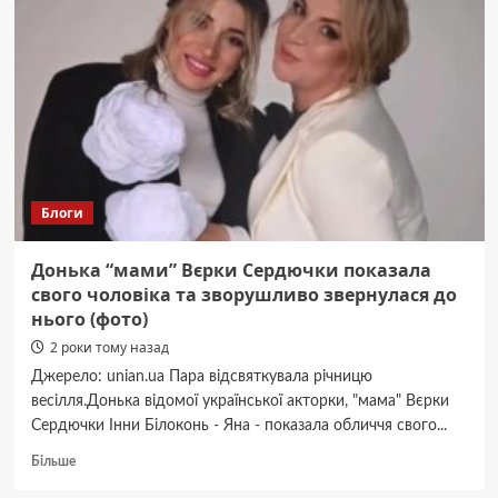
довіряють
батькам
та
що
з
цим
робити
Блоги
Донька “мами” Вєрки Сердючки показала
свого чоловіка та зворушливо звернулася до
нього (фото)
2 роки тому назад
Джерело: unian.ua Пара відсвяткувала річницю
весілля.Донька відомої української акторки, "мама" Вєрки
Сердючки Інни Білоконь - Яна - показала обличчя свого...
Докладніше
Більше
про