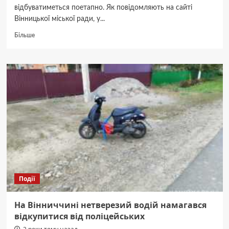
відбуватиметься поетапно. Як повідомляють на сайті
Вінницької міської ради, у...
Докладніше
Більше
про
У
Вінниці
розпочався
опалювальний
сезон
Події
На Вінниччині нетверезий водій намагався
відкупитися від поліцейських