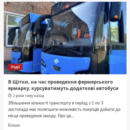
Вінниці
закінчили
облаштування
притулку
«Безпечний
простір»
для
вразливих
верств
населення
Події
В Щітки, на час проведення фермерського
ярмарку, курсуватимуть додаткові автобуси
2 роки тому назад
Збільшення кількості транспорту в період з 1 по 3
листопада має полегшити можливість покупців доїхати до
місця проведення заходу. Про це...
Докладніше
Більше