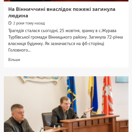
На Вінниччині внаслідок пожежі загинула
людина
2 роки тому назад
Трагедія сталася сьогодні, 25 жовтня, зранку в с.Журава
Турбівської громади Вінницького району. Загинула 72-річна
власниця будинку. Як зазначається на фб-сторінці
Головного...
Докладніше
Більше
про
На
Вінниччині
внаслідок
пожежі
загинула
людина