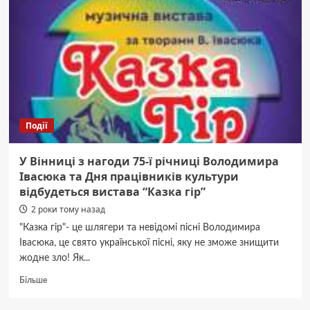
відзнаку
«За
заслуги
перед
Вінниччиною»
Події
У Вінниці з нагоди 75-ї річниці Володимира
Івасюка та Дня працівників культури
відбудеться вистава “Казка гір”
2 роки тому назад
"Казка гір"- це шлягери та невідомі пісні Володимира
Івасюка, це свято української пісні, яку не зможе знищити
жодне зло! Як...
Докладніше
Більше
про
У