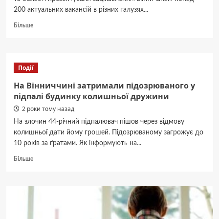
200 актуальних вакансій в різних галузях...
Докладніше
Більше
про
У
рамках
проєкту
Події
PROLEAP
у
На Вінниччині затримали підозрюваного у
Вінниці
підпалі будинку колишньої дружини
відбувся
2 роки тому назад
другий
ярмарок
На злочин 44-річний підпалювач пішов через відмову
вакансій
колишньої дати йому грошей. Підозрюваному загрожує до
10 років за ґратами. Як інформують на...
Докладніше
Більше
про
На
Вінниччині
затримали
підозрюваного
у