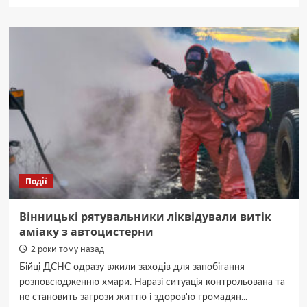
про
В
Щітки,
на
час
проведення
фермерського
ярмарку,
курсуватимуть
додаткові
автобуси
Події
Вінницькі рятувальники ліквідували витік
аміаку з автоцистерни
2 роки тому назад
Бійці ДСНС одразу вжили заходів для запобігання
розповсюдженню хмари. Наразі ситуація контрольована та
не становить загрози життю і здоров'ю громадян...