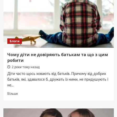
підпалі
будинку
колишньої
дружини
Блоги
Чому діти не довіряють батькам та що з цим
робити
2 роки тому назад
Діти часто щось ховають від батьків. Причому від добрих
батьків, які, здавалося б, дружать із ними, не придушують і
не...
Докладніше
Більше
про
Чому
діти
не