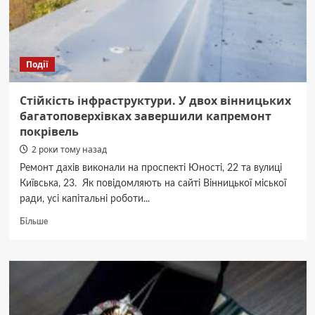
з
хлопчиком
на
сцені
Події
Стійкість інфраструктури. У двох вінницьких
багатоповерхівках завершили капремонт
покрівель
2 роки тому назад
Ремонт дахів виконали на проспекті Юності, 22 та вулиці
Київська, 23. Як повідомляють на сайті Вінницької міської
ради, усі капітальні роботи...
Докладніше
Більше
про
Стійкість
інфраструктури.
У
двох
вінницьких
багатоповерхівках