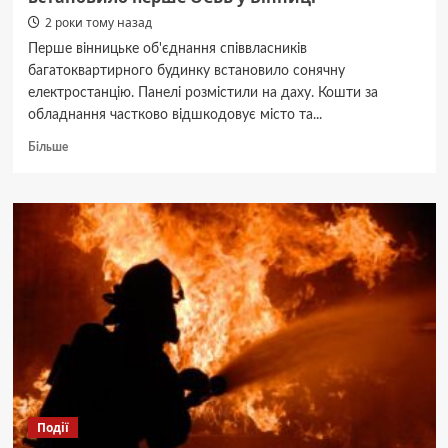
2 роки тому назад
Перше вінницьке об'єднання співвласників
багатоквартирного будинку встановило сонячну
електростанцію. Панелі розмістили на даху. Кошти за
обладнання частково відшкодовує місто та...
Докладніше
Більше
про
Сонячну
електростанцію
на
будинку
встановило
перше
ОСББ
у
Вінниці
Події