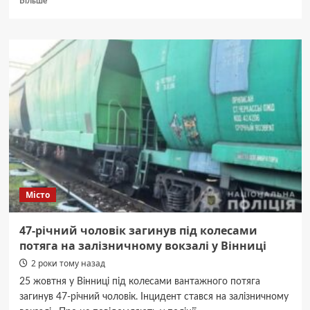
Більше
про
Коли
та
навіщо
варто
викликати
евакуатор
у
Вінниці?
Місто
47-річний чоловік загинув під колесами
потяга на залізничному вокзалі у Вінниці
2 роки тому назад
25 жовтня у Вінниці під колесами вантажного потяга
загинув 47-річний чоловік. Інцидент стався на залізничному