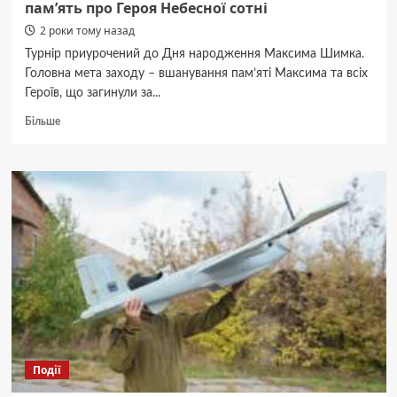
пам’ять про Героя Небесної сотні
2 роки тому назад
Турнір приурочений до Дня народження Максима Шимка.
Головна мета заходу – вшанування пам’яті Максима та всіх
Героїв, що загинули за...
Докладніше
Більше
про
У
Вінниці
відбувся
Лицарський
турнір
в
пам’ять
про
Героя
Небесної
сотні
Події