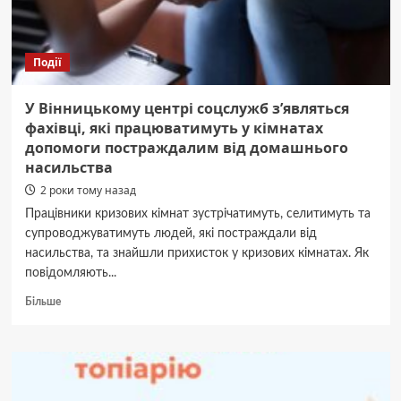
Події
У Вінницькому центрі соцслужб з’являться
фахівці, які працюватимуть у кімнатах
допомоги постраждалим від домашнього
насильства
2 роки тому назад
Працівники кризових кімнат зустрічатимуть, селитимуть та
супроводжуватимуть людей, які постраждали від
насильства, та знайшли прихисток у кризових кімнатах. Як
повідомляють...
Докладніше
Більше
про
У
Вінницькому
центрі
соцслужб