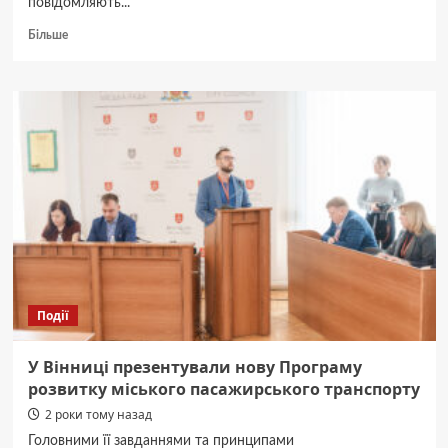
повідомляють...
Докладніше
Більше
про
Депутати
Вінницької
міської
ради
затвердили
принципи
та
пріоритети
формування
бюджету
громади
на
2025
Події
рік
У Вінниці презентували нову Програму
розвитку міського пасажирського транспорту
2 роки тому назад
Головними її завданнями та принципами