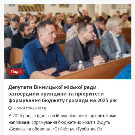
Киев
–
Удобные
и
быстрые
поездки
с
Lextaxi
Події
Депутати Вінницької міської ради
затвердили принципи та пріоритети
формування бюджету громади на 2025 рік
2 роки тому назад
У 2025 році, згідно з сесійним рішенням, пріоритетами
напрямами спрямування бюджетних коштів будуть
«Безпека та оборона», «Стійкість», «Турбота». Як