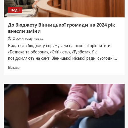
Події
До бюджету Вінницької громади на 2024 рік
внесли зміни
2 роки тому назад
Видатки з бюджету спрямували на основні пріоритети:
«Безпека та оборона», «Стійкість», «Турбота». Як
повідомляють на сайті Вінницької міської ради, сьогодні,...
Докладніше
Більше
про
До
бюджету
Вінницької
громади
на
2024
рік
внесли
зміни