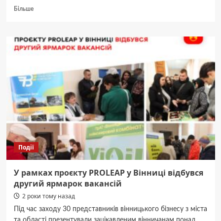
Докладніше
Більше
про
Вінницькі
рятувальники
ліквідували
витік
аміаку
з
автоцистерни
Події
У рамках проєкту PROLEAP у Вінниці відбувся
другий ярмарок вакансій
2 роки тому назад
Під час заходу 30 представників вінницького бізнесу з міста
та області презентували зацікавленим вінничанам понад