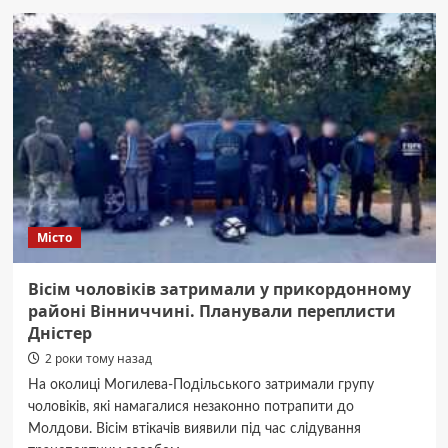
Вінниці
з
нагоди
75-
ї
річниці
Володимира
Івасюка
та
Дня
працівників
культури
Місто
відбудеться
вистава
“Казка
Вісім чоловіків затримали у прикордонному
гір”
районі Вінниччині. Планували переплисти
Дністер
2 роки тому назад
На околиці Могилева-Подільського затримали групу
чоловіків, які намагалися незаконно потрапити до
Молдови. Вісім втікачів виявили під час слідування