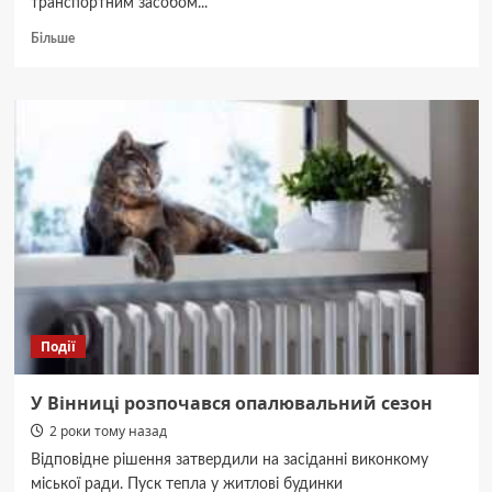
транспортним засобом...
Докладніше
Більше
про
Вісім
чоловіків
затримали
у
прикордонному
районі
Вінниччині.
Планували
переплисти
Дністер
Події
У Вінниці розпочався опалювальний сезон
2 роки тому назад
Відповідне рішення затвердили на засіданні виконкому
міської ради. Пуск тепла у житлові будинки