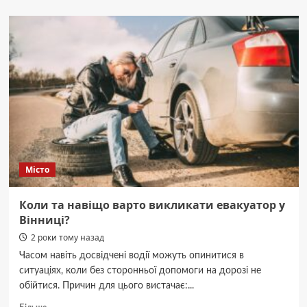
Донька
“мами”
Вєрки
Сердючки
показала
свого
чоловіка
та
зворушливо
звернулася
до
нього
(фото)
Місто
Коли та навіщо варто викликати евакуатор у
Вінниці?
2 роки тому назад
Часом навіть досвідчені водії можуть опинитися в
ситуаціях, коли без сторонньої допомоги на дорозі не
обійтися. Причин для цього вистачає:...
Докладніше