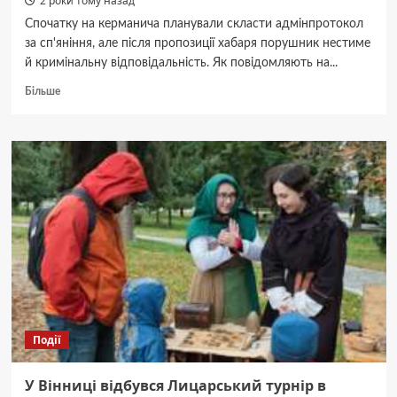
2 роки тому назад
Спочатку на керманича планували скласти адмінпротокол
за сп'яніння, але після пропозиції хабаря порушник нестиме
й кримінальну відповідальність. Як повідомляють на...
Докладніше
Більше
про
На
Вінниччині
нетверезий
водій
намагався
відкупитися
від
поліцейських
Події
У Вінниці відбувся Лицарський турнір в