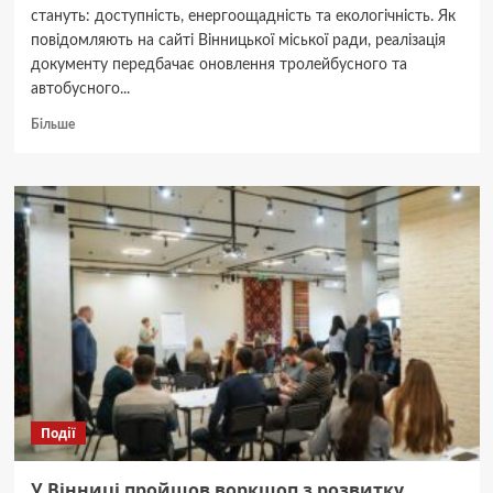
стануть: доступність, енергоощадність та екологічність. Як
повідомляють на сайті Вінницької міської ради, реалізація
документу передбачає оновлення тролейбусного та
автобусного...
Докладніше
Більше
про
У
Вінниці
презентували
нову
Програму
розвитку
міського
пасажирського
транспорту
Події
У Вінниці пройшов воркшоп з розвитку