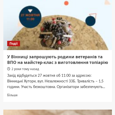
з’являться
фахівці,
які
працюватимуть
у
кімнатах
допомоги
постраждалим
від
Події
домашнього
насильства
У Вінниці запрошують родини ветеранів та
ВПО на майстер-клас з виготовлення топіарію
2 роки тому назад
Захід відбудеться 27 жовтня об 11:00 за адресою:
Вінницькі Хутори, вул. Незалежності 33Б. Тривалість – 1,5
години. Участь безкоштовна. Організатори забезпечують...
Докладніше
Більше
про
У
Вінниці
запрошують