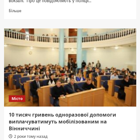
вокзалі. Про це повідомляють у поліції...
Докладніше
Більше
про
47-
річний
чоловік
загинув
під
колесами
потяга
на
залізничному
вокзалі
у
Вінниці
Місто
10 тисяч гривень одноразової допомоги
виплачуватимуть мобілізованим на
Вінниччині
2 роки тому назад