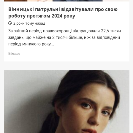
Вінницькі патрульні відзвітували про свою
роботу протягом 2024 року
2 роки тому назад
За звітний період правоохоронці відпрацювали 22,6 тисяч
завдань, що майже на 2 тисячі більше, ніж за відповідний
період минулого року,...
Докладніше
Більше
про
Вінницькі
патрульні
відзвітували
про
свою
роботу
протягом
2024
року