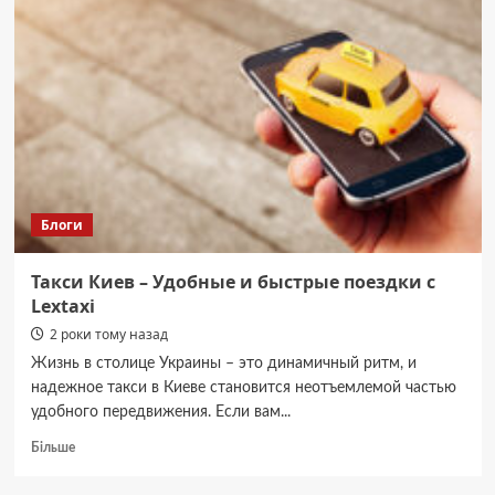
родини
ветеранів
та
ВПО
на
майстер-
клас
з
виготовлення
топіарію
Блоги
Такси Киев – Удобные и быстрые поездки с
Lextaxi
2 роки тому назад
Жизнь в столице Украины – это динамичный ритм, и
надежное такси в Киеве становится неотъемлемой частью
удобного передвижения. Если вам...
Докладніше
Більше
про
Такси