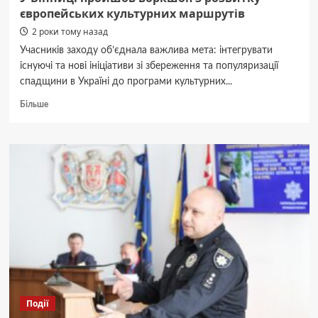
європейських культурних маршрутів
2 роки тому назад
Учасників заходу об’єднала важлива мета: інтегрувати
існуючі та нові ініціативи зі збереження та популяризації
спадщини в Україні до програми культурних...
Докладніше
Більше
про
У
Вінниці
пройшов
воркшоп
з
розвитку
європейських
культурних
маршрутів
Події