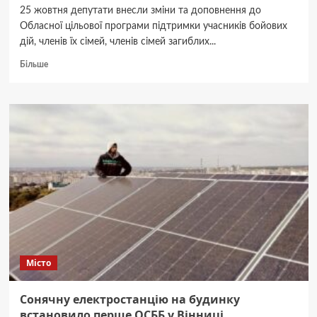
25 жовтня депутати внесли зміни та доповнення до
Обласної цільової програми підтримки учасників бойових
дій, членів їх сімей, членів сімей загиблих...
Докладніше
Більше
про
10
тисяч
гривень
одноразової
допомоги
виплачуватимуть
мобілізованим
на
Вінниччині
Місто
Сонячну електростанцію на будинку
встановило перше ОСББ у Вінниці