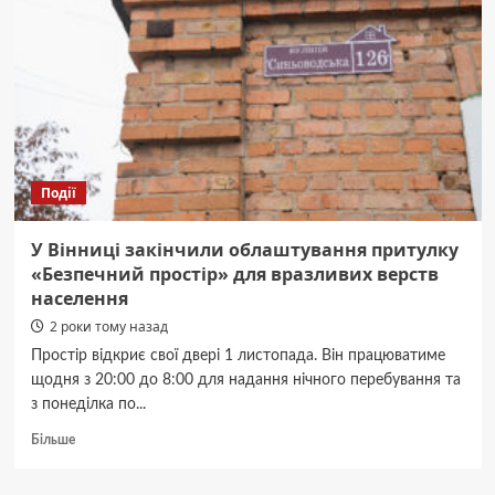
Події
У Вінниці закінчили облаштування притулку
«Безпечний простір» для вразливих верств
населення
2 роки тому назад
Простір відкриє свої двері 1 листопада. Він працюватиме
щодня з 20:00 до 8:00 для надання нічного перебування та
з понеділка по...
Докладніше
Більше
про
У