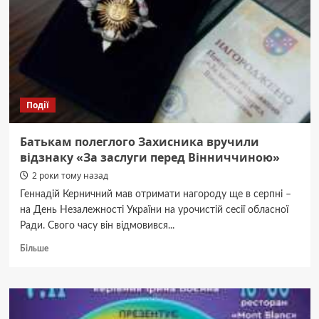
завершили
капремонт
покрівель
Події
Батькам полеглого Захисника вручили
відзнаку «За заслуги перед Вінниччиною»
2 роки тому назад
Геннадій Керничний мав отримати нагороду ще в серпні –
на День Незалежності України на урочистій сесії обласної
Ради. Свого часу він відмовився...
Докладніше
Більше
про
Батькам
полеглого
Захисника
вручили