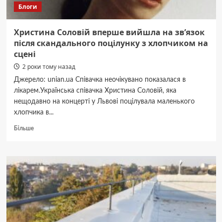
Блоги
Христина Соловій вперше вийшла на звʼязок
після скандального поцілунку з хлопчиком на
сцені
2 роки тому назад
Джерело: unian.ua Співачка неочікувано показалася в
лікарем.Українська співачка Христина Соловій, яка
нещодавно на концерті у Львові поцілувала маленького
хлопчика в...
Докладніше
Більше
про
Христина
Соловій
вперше
вийшла
на
звʼязок
після
скандального
поцілунку