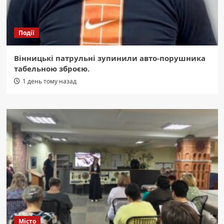
Події
Вінницькі патрульні зупинили авто-порушника
табельною зброєю.
1 день тому назад
Місто