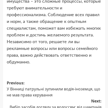
имущества – это сложные процессы, которые
требуют внимательности и
профессионализма. Соблюдение всех правил
и норм, а также обращение к опытным
специалистам, поможет вам избежать многих
проблем и достичь желаемого результата.
Независимо от того, решаете ли вы
рекламные вопросы или вопросы семейного
права, важно действовать ответственно и
обдуманно.
Post
Previous:
У Вінниці патрульні зупинили водія-іноземця, що
navigation
не мав права керування
Next:
Вибір засобів догляду за волоссям: від шампунів