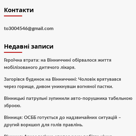
Контакти
to3004546@gmail.com
Недавні записи
Героїчна втрата: на Вінниччині обірвалося життя
мобілізованого дитячого лікаря.
Загорівся будинок на Вінниччині: Чоловік врятувався
через горище, дивом уникнувши вогняної пастки.
Вінницькі патрульні зупинили авто-порушника табельною
зброєю.
Вінниця: ОСББ готується до надзвичайних ситуацій –
другий воркшоп для голів правлінь.