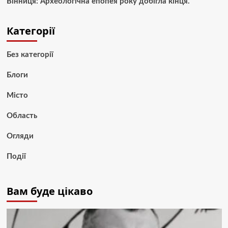
Вінниця: Археологічна епопея року добігла кінця.
Категорії
Без категорії
Блоги
Місто
Область
Огляди
Події
Вам буде цікаво