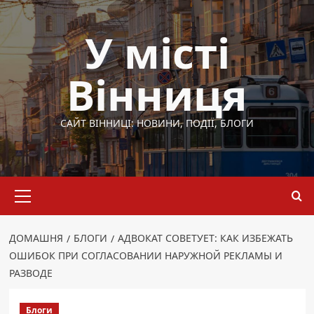
Перейти
до
У місті
вмісту
Вінниця
САЙТ ВІННИЦІ: НОВИНИ, ПОДІЇ, БЛОГИ
Основне
меню
ДОМАШНЯ
БЛОГИ
АДВОКАТ СОВЕТУЕТ: КАК ИЗБЕЖАТЬ
ОШИБОК ПРИ СОГЛАСОВАНИИ НАРУЖНОЙ РЕКЛАМЫ И
РАЗВОДЕ
Блоги