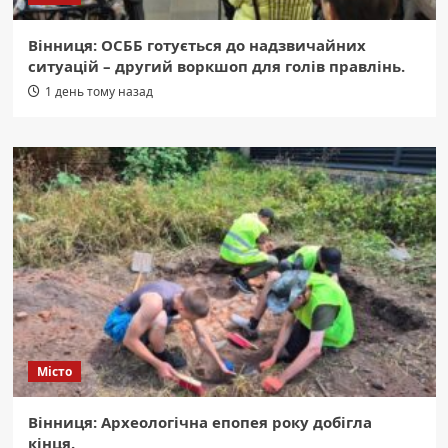
Вінниця: ОСББ готується до надзвичайних
ситуацій – другий воркшоп для голів правлінь.
1 день тому назад
Місто
Вінниця: Археологічна епопея року добігла
кінця.