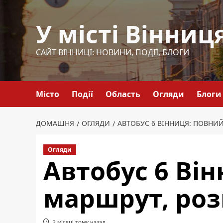
Перейти
до
У місті Вінниц
вмісту
САЙТ ВІННИЦІ: НОВИНИ, ПОДІЇ, БЛОГИ
Місто
Події
Область
Огляди
Блоги
ДОМАШНЯ
ОГЛЯДИ
АВТОБУС 6 ВІННИЦЯ: ПОВНИЙ
Огляди
Автобус 6 Ві
маршрут, роз
2 місяці тому назад