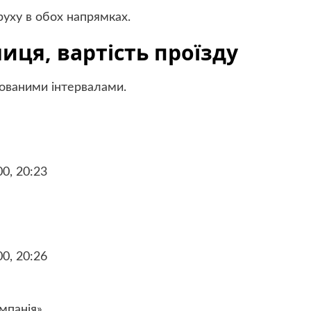
уху в обох напрямках.
иця, вартість проїзду
ованими інтервалами.
00, 20:23
00, 20:26
мпанія»