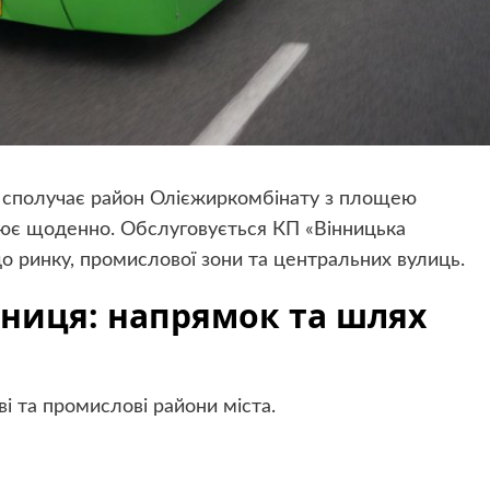
 сполучає район Олієжиркомбінату з площею
ює щоденно. Обслуговується КП «Вінницька
до ринку, промислової зони та центральних вулиць.
нниця: напрямок та шлях
і та промислові райони міста.