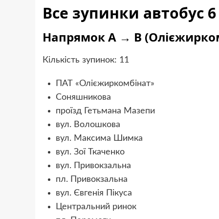
Все зупинки автобус 6
Напрямок А → B (Олієжирком
Кількість зупинок: 11
ПАТ «Олієжиркомбінат»
Соняшникова
проїзд Гетьмана Мазепи
вул. Волошкова
вул. Максима Шимка
вул. Зої Ткаченко
вул. Привокзальна
пл. Привокзальна
вул. Євгенія Пікуса
Центральний ринок