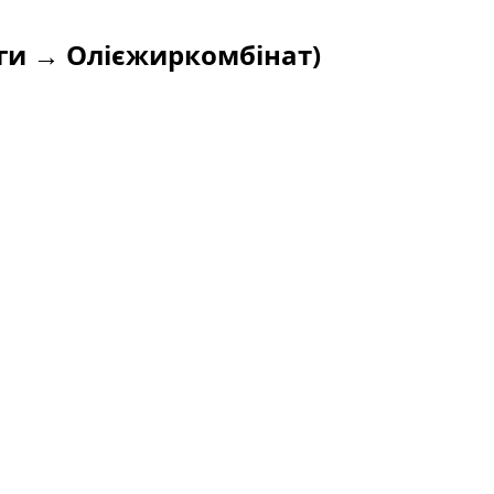
ги → Олієжиркомбінат)