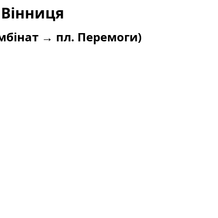
 Вінниця
бінат → пл. Перемоги)