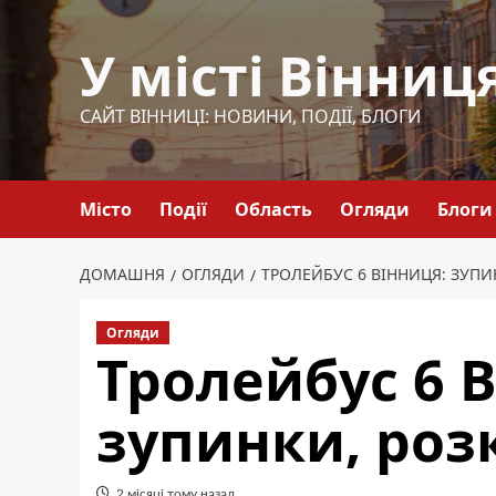
Перейти
до
У місті Вінниц
вмісту
САЙТ ВІННИЦІ: НОВИНИ, ПОДІЇ, БЛОГИ
Місто
Події
Область
Огляди
Блоги
ДОМАШНЯ
ОГЛЯДИ
ТРОЛЕЙБУС 6 ВІННИЦЯ: ЗУПИ
Огляди
Тролейбус 6 
зупинки, роз
2 місяці тому назад