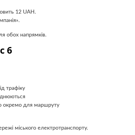
новить 12 UAH.
мпанія».
ля обох напрямків.
с 6
ід трафіку
люднюються
но окремо для маршруту
ережі міського електротранспорту.