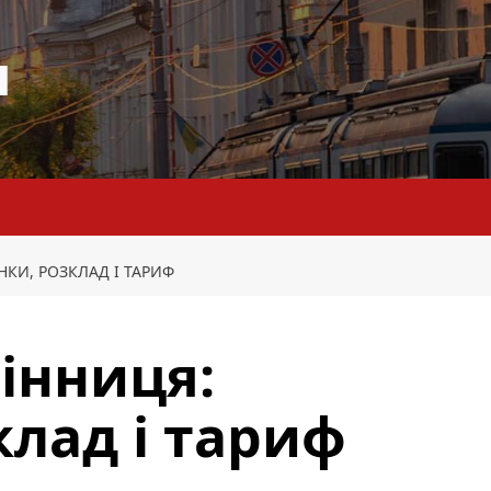
я
НКИ, РОЗКЛАД І ТАРИФ
Вінниця:
клад і тариф