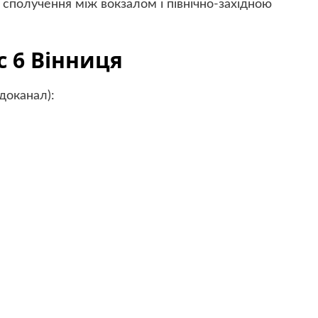
 сполучення між вокзалом і північно-західною
с 6 Вінниця
доканал):