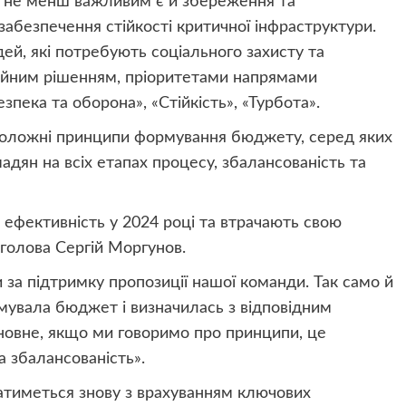
ни не менш важливим є й збереження та
абезпечення стійкості критичної інфраструктури.
юдей, які потребують соціального захисту та
сесійним рішенням, пріоритетами напрямами
пека та оборона», «Стійкість», «Турбота».
оложні принципи формування бюджету, серед яких
адян на всіх етапах процесу, збалансованість та
 ефективність у 2024 році та втрачають свою
 голова Сергій Моргунов.
и за підтримку пропозиції нашої команди. Так само й
увала бюджет і визначилась з відповідним
сновне, якщо ми говоримо про принципи, це
а збалансованість».
атиметься знову з врахуванням ключових