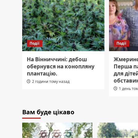
Події
Події
На Вінниччині: дебош
Жмеринс
обернувся на конопляну
Перша п
плантацію.
для діте
обстави
2 години тому назад
1 день то
Вам буде цікаво