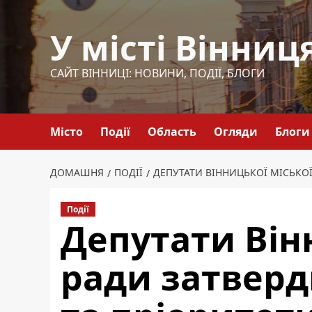
Перейти
до
У місті Вінниц
вмісту
САЙТ ВІННИЦІ: НОВИНИ, ПОДІЇ, БЛОГИ
Місто
Події
Область
Огляди
Блоги
ДОМАШНЯ
ПОДІЇ
ДЕПУТАТИ ВІННИЦЬКОЇ МІСЬКО
Події
Депутати Він
ради затвер