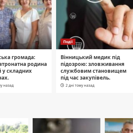
Події
ька громада:
Вінницький медик під
атронатна родина
підозрою: зловживання
й у складних
службовим становищем
нах.
під час закупівель.
му назад
2 дні тому назад