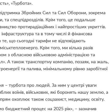
сть», «Турбота».
 підтримка Збройних Сил та Сил Оборони, зокрема
и, та спецпідрозділів. Крім того, це подальше
вництво протирадіаційних і найпростіших укриттів.
 інфраструктура та в тому числі й фінансова
 те, що сьогодні тарифи не відповідають
іськтеплоенерго. Крім того, ми кілька разів
зом з обласною військовою адміністрацією та
. А також транспортну компанію, позаяк, на жаль,
троенергії та палива, мінімальному рівню заробітної
я – турбота про людей. За ним у центрі уваги
блих воїнів, військових, які боронять нашу землю, а
прям охоплює також соцзахист, медицину, освіту.
о бюджетний процес на 2025 рік», – зазначив