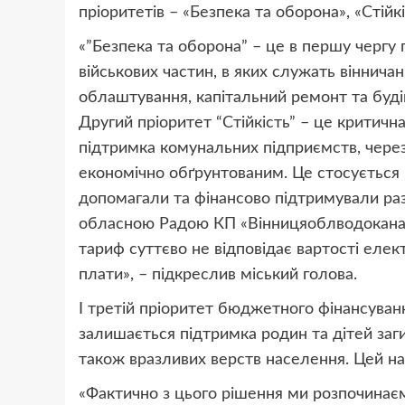
пріоритетів – «Безпека та оборона», «Стійкі
«”Безпека та оборона” – це в першу чергу
військових частин, в яких служать вінничан
облаштування, капітальний ремонт та буді
Другий пріоритет “Стійкість” – це критична
підтримка комунальних підприємств, через
економічно обґрунтованим. Це стосується м
допомагали та фінансово підтримували ра
обласною Радою КП «Вінницяоблводоканал»
тариф суттєво не відповідає вартості елек
плати», – підкреслив міський голова.
І третій пріоритет бюджетного фінансуванн
залишається підтримка родин та дітей заги
також вразливих верств населення. Цей на
«Фактично з цього рішення ми розпочинаєм