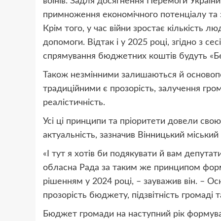
воїнів. Задля досягнення Перемоги Украї
примноження економічного потенціалу та з
Крім того, у час війни зростає кількість л
допомоги. Відтак і у 2025 році, згідно з 
спрямування бюджетних коштів будуть «Без
Також незмінними залишаються й основоп
традиційними є прозорість, залучення гром
реалістичність.
Усі ці принципи та пріоритети довели свою
актуальність, зазначив Вінницький міський
«І тут я хотів би подякувати й вам депутат
обласна Рада за таким же принципом форм
рішенням у 2024 році, – зауважив він. – О
прозорість бюджету, підзвітність громаді т
Бюджет громади на наступний рік формув