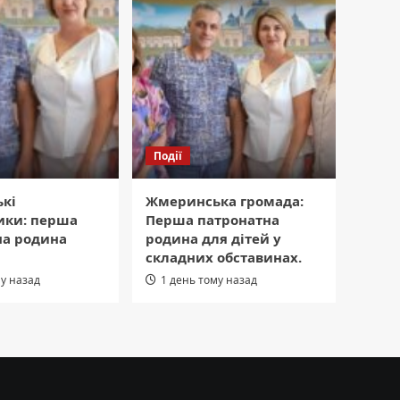
Події
кі
Жмеринська громада:
ики: перша
Перша патронатна
на родина
родина для дітей у
складних обставинах.
му назад
1 день тому назад