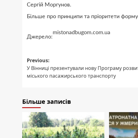
Сергій Моргунов.
Більше про принципи та пріоритети формув
mistonadbugom.com.ua
Джерело:
Post
Previous:
У Вінниці презентували нову Програму розви
navigation
міського пасажирського транспорту
Більше записів