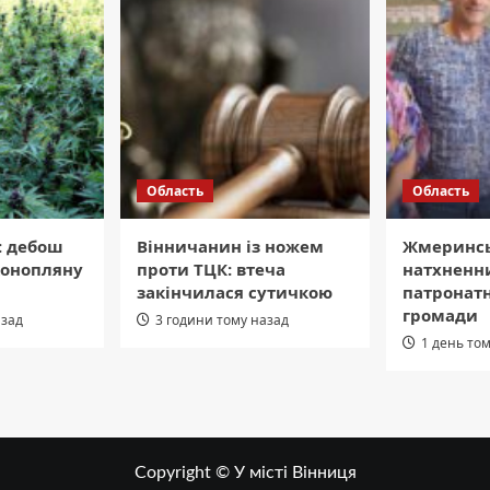
Область
Область
: дебош
Вінничанин із ножем
Жмеринсь
конопляну
проти ТЦК: втеча
натхненн
закінчилася сутичкою
патронат
громади
азад
3 години тому назад
1 день то
Copyright © У місті Вінниця