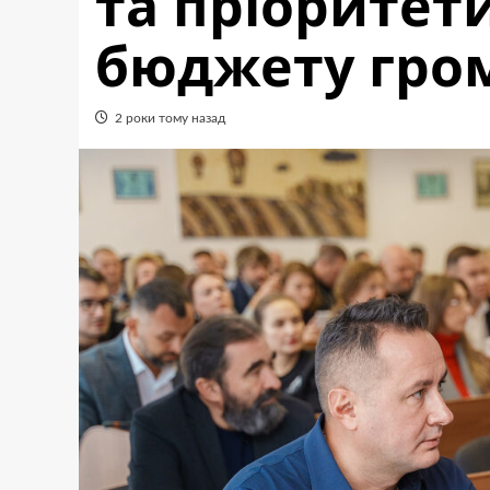
та пріоритет
бюджету гром
2 роки тому назад