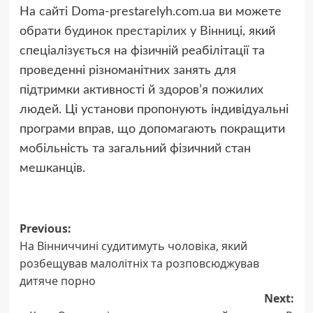
На сайті Doma-prestarelyh.com.ua ви можете
обрати
будинок престарілих у Вінниці
, який
спеціалізується на фізичній реабілітації та
проведенні різноманітних занять для
підтримки активності й здоров’я пожилих
людей. Ці установи пропонують індивідуальні
програми вправ, що допомагають покращити
мобільність та загальний фізичний стан
мешканців.
Post
Previous:
На Вінниччині судитимуть чоловіка, який
navigation
розбещував малолітніх та розповсюджував
дитяче порно
Next: