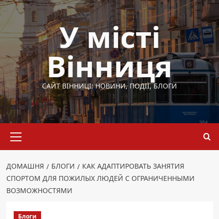
Перейти
до
У місті
вмісту
Вінниця
САЙТ ВІННИЦІ: НОВИНИ, ПОДІЇ, БЛОГИ
Основне
меню
ДОМАШНЯ
БЛОГИ
КАК АДАПТИРОВАТЬ ЗАНЯТИЯ
СПОРТОМ ДЛЯ ПОЖИЛЫХ ЛЮДЕЙ С ОГРАНИЧЕННЫМИ
ВОЗМОЖНОСТЯМИ
Блоги