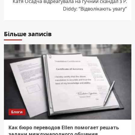
Катя Осадча відреагувала на гучний скандал з P.
Diddy: “Відволікають увагу”
Більше записів
Блоги
Как бюро переводов Ellen помогает решать
задачи международного общения