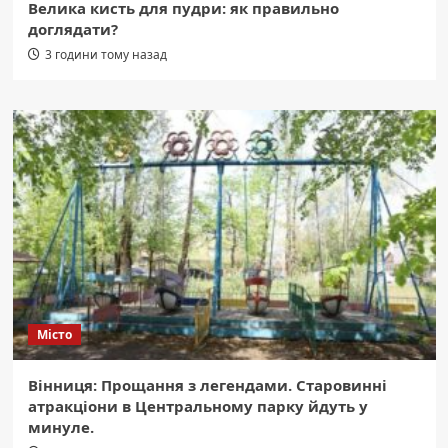
Велика кисть для пудри: як правильно
доглядати?
3 години тому назад
Місто
Вінниця: Прощання з легендами. Старовинні
атракціони в Центральному парку йдуть у
минуле.