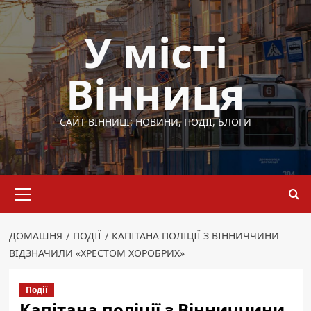
Перейти
до
У місті
вмісту
Вінниця
САЙТ ВІННИЦІ: НОВИНИ, ПОДІЇ, БЛОГИ
Основне
меню
ДОМАШНЯ
ПОДІЇ
КАПІТАНА ПОЛІЦІЇ З ВІННИЧЧИНИ
ВІДЗНАЧИЛИ «ХРЕСТОМ ХОРОБРИХ»
Події
Капітана поліції з Вінниччини