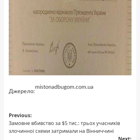
mistonadbugom.com.ua
Джерело:
Post
Previous:
Замовне вбивство за $5 тис.: трьох учасників
navigation
злочинної схеми затримали на Вінниччині
Next: