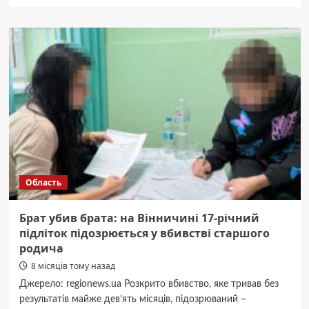
про
“Було
не
смішно”:
Цимбалюк
розповів,
як
його
переслідувала
прихильниця
Область
Брат убив брата: на Вінничині 17-річний
підліток підозрюється у вбивстві старшого
родича
8 місяців тому назад
Джерело: regionews.ua Розкрито вбивство, яке тривав без
результатів майже дев’ять місяців, підозрюваний –