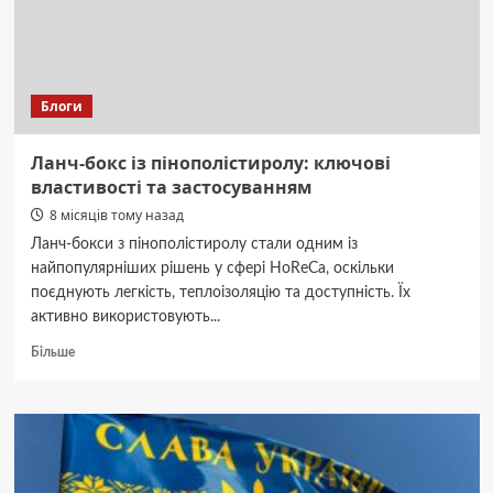
кого
йдуть
великі
гроші
Блоги
Ланч-бокс із пінополістиролу: ключові
властивості та застосуванням
8 місяців тому назад
Ланч-бокси з пінополістиролу стали одним із
найпопулярніших рішень у сфері HoReCa, оскільки
поєднують легкість, теплоізоляцію та доступність. Їх
активно використовують...
Докладніше
Більше
про
Ланч-
бокс
із
пінополістиролу:
ключові