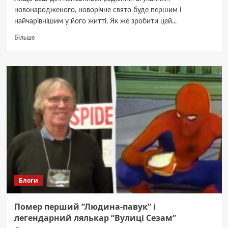
новонародженого, новорічне свято буде першим і
найчарівнішим у його житті. Як же зробити цей...
Докладніше
Більше
про
Новорічний
гардероб
для
найменших
зірочок:
свято
у
крихітних
обіймах
Блоги
Помер перший “Людина-павук” і
легендарний лялькар “Вулиці Сезам”