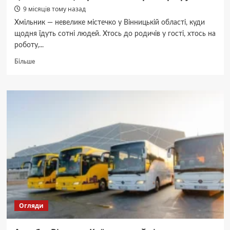
9 місяців тому назад
Хмільник — невелике містечко у Вінницькій області, куди
щодня їдуть сотні людей. Хтось до родичів у гості, хтось на
роботу,...
Докладніше
Більше
про
Автобус
Вінниця-
Хмільник:
повний
розклад,
ціни
та
все,
що
треба
знати
про
маршрут
Огляди