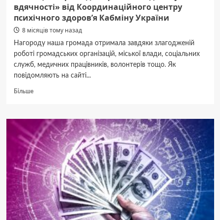
вдячності» від Координаційного центру
психічного здоров’я Кабміну України
8 місяців тому назад
Нагороду наша громада отримала завдяки злагодженій
роботі громадських організацій, міської влади, соціальних
служб, медичних працівників, волонтерів тощо. Як
повідомляють на сайті...
Докладніше
Більше
про
Вінницька
громада
отримала
відзнаку
«Сила
вдячності»
від
Координаційного
центру
психічного
здоров’я
Кабміну