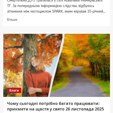
Смертельна ДТП трапилася у селі Ковалівка Немирівської
ТГ. За попередньою інформацією слідства, відбулось
зіткнення між мотоциклом SPARK, яким керував 35-річний...
Докладніше
Більше
про
У
аварії
на
Вінниччині
загинув
мотоцикліст
Блоги
Чому сьогодні потрібно багато працювати:
прикмета на щастя у свято 26 листопада 2025