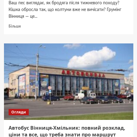
Ваш пес виглядає, як бродяга після тижневого походу?
Кішка обросла так, що колтуни вже не вичісати? Грумінг
Вінниця — це...
Докладніше
Більше
про
Грумінг
у
Вінниці:
як
вибрати
салон
і
не
пошкодувати
про
стрижку
улюбленця
Огляди
Автобус Вінниця-Хмільник: повний розклад,
ціни та все, що треба знати про маршрут