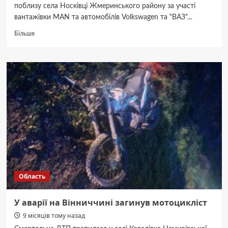
поблизу села Носківці Жмеринського району за участі
вантажівки MAN та автомобілів Volkswagen та "ВАЗ"...
Докладніше
Більше
про
На
Вінниччині
в
ДТП
потрапили
вантажівка
та
два
легковики:
пʼятеро
травмованих
Область
У аварії на Вінниччині загинув мотоцикліст
9 місяців тому назад