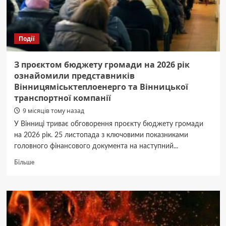
повод
срочно
идти
к
Події
врачу,
а
когда
З проєктом бюджету громади на 2026 рік
можно
ознайомили представників
подождать
Вінницяміськтеплоенерго та Вінницької
транспортної компанії
9 місяців тому назад
У Вінниці триває обговорення проєкту бюджету громади
на 2026 рік. 25 листопада з ключовими показниками
головного фінансового документа на наступний...
Докладніше
Більше
про
З
проєктом
бюджету
громади
на