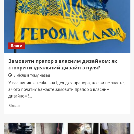
властивості
та
застосуванням
Блоги
Замовити прапор з власним дизайном: як
створити ідеальний дизайн з нуля?
8 місяців тому назад
У вас виникла геніальна ідея для прапора, але ви не знаєте,
з чого почати? Бажаєте замовити прапор з власним
дизайном?...
Докладніше
Більше
про
Замовити
прапор
з
власним