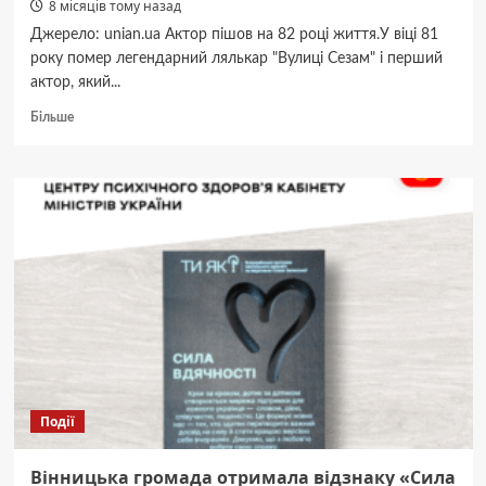
8 місяців тому назад
Джерело: unian.ua Актор пішов на 82 році життя.У віці 81
року помер легендарний лялькар "Вулиці Сезам" і перший
актор, який...
Докладніше
Більше
про
Помер
перший
“Людина-
павук”
і
легендарний
лялькар
“Вулиці
Сезам”
Події
Вінницька громада отримала відзнаку «Сила