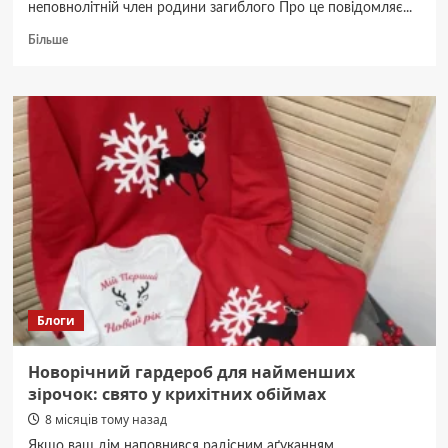
неповнолітній член родини загиблого Про це повідомляє...
Докладніше
Більше
про
Брат
убив
брата:
на
Вінничині
17-
річний
підліток
підозрюється
у
вбивстві
старшого
родича
Блоги
Новорічний гардероб для найменших
зірочок: свято у крихітних обіймах
8 місяців тому назад
Якщо ваш дім наповнився радісним аґуканням