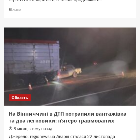
стратегічні пріоритети, а також продовжити...
Докладніше
Більше
про
У
Вінниці
відбулось
друге
засідання
Ради
зі
стратегічного
розвитку
ВМТГ
Область
На Вінниччині в ДТП потрапили вантажівка
та два легковики: пʼятеро травмованих
9 місяців тому назад
Джерело: regionews.ua Аварія сталася 22 листопада