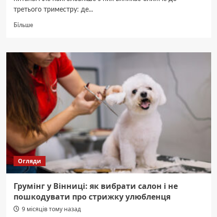
третього триместру: де...
Докладніше
Більше
про
Роддоми
Вінниці
2025:
який
пологовий
будинок
вибрати
для
народження
дитини
Огляди
Грумінг у Вінниці: як вибрати салон і не
пошкодувати про стрижку улюбленця
9 місяців тому назад