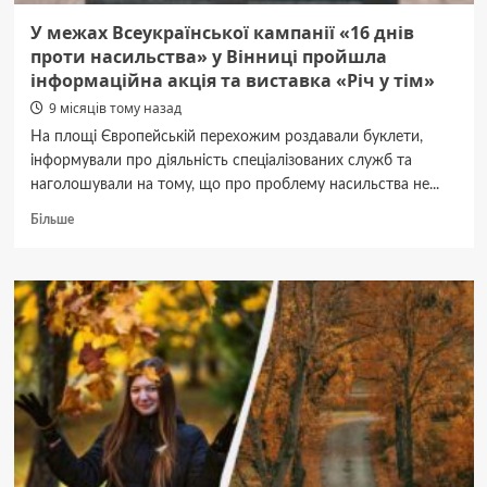
У межах Всеукраїнської кампанії «16 днів
проти насильства» у Вінниці пройшла
інформаційна акція та виставка «Річ у тім»
9 місяців тому назад
На площі Європейській перехожим роздавали буклети,
інформували про діяльність спеціалізованих служб та
наголошували на тому, що про проблему насильства не...
Докладніше
Більше
про
У
межах
Всеукраїнської
кампанії
«16
днів
проти
насильства»
у
Вінниці
пройшла
інформаційна