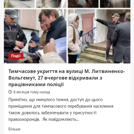
дизайном:
як
створити
ідеальний
дизайн
з
нуля?
Події
Тимчасове укриття на вулиці М. Литвиненко-
Вольгемут, 27 вчергове відкривали з
працівниками поліції
8 місяців тому назад
Примітно, що минулого тижня, доступ до цього
приміщення для тимчасового перебування населення
також довелось забезпечувати у присутності
правоохоронців. Як повідомляють...
Докладніше
Більше