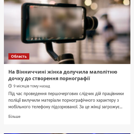
житловий
будинок:
загинула
людина
Область
На Вінниччині жінка долучила малолітню
дочку до створення порнографії
9 місяців тому назад
Під час проведення першочергових слідчих дій працівники
поліції вилучили матеріали порнографічного характеру з
мобільного телефону підозрюваної. За це жінці загрожує...
Докладніше
Більше
про
На
Вінниччині