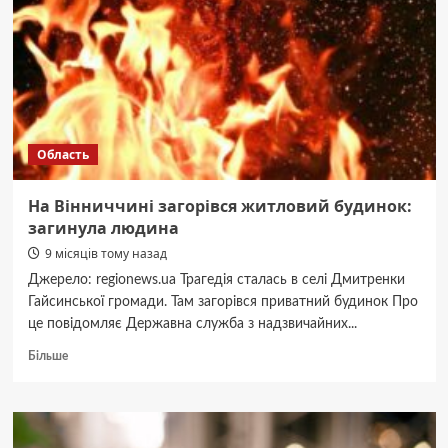
2026
рік
ознайомили
представників
Вінницяміськтеплоенерго
та
Вінницької
транспортної
Область
компанії
На Вінниччині загорівся житловий будинок:
загинула людина
9 місяців тому назад
Джерело: regionews.ua Трагедія сталась в селі Дмитренки
Гайсинської громади. Там загорівся приватний будинок Про
це повідомляє Державна служба з надзвичайних...
Докладніше
Більше
про
На
Вінниччині
загорівся