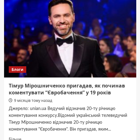
жінка
долучила
малолітню
дочку
до
створення
порнографії
Блоги
Тімур Мірошниченко пригадав, як починав
коментувати “Євробачення” у 19 років
9 місяців тому назад
Джерело: unian.ua Ведучий відзначив 20-ту річницю
коментування конкурсу.Відомий український телеведучий
Тімур Мірошниченко відзначив 20-ту річницю
коментування "Євробачення". Він пригадав, яким...
Докладніше
Більше