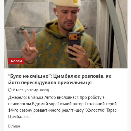
горів
гуртожиток,
ніхто
з
мешканців
не
постраждав
Блоги
“Було не смішно”: Цимбалюк розповів, як
його переслідувала прихильниця
8 місяців тому назад
Джерело: unian.ua Актор висловився про роботу з
психологом.Відомий український актор і головний герой
14-го сезону романтичного реаліті-шоу "Холостяк" Тарас
Цимбалюк...
Докладніше
Більше