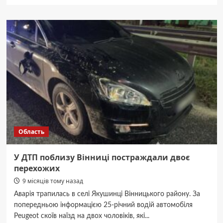
про
Тимчасове
укриття
на
вулиці
М.
Литвиненко-
Вольгемут,
27
вчергове
відкривали
з
працівниками
поліції
Область
У ДТП поблизу Вінниці постраждали двоє
перехожих
9 місяців тому назад
Аварія трапилась в селі Якушинці Вінницького району. За
попередньою інформацією 25-річний водій автомобіля
Peugeot скоїв наїзд на двох чоловіків, які...