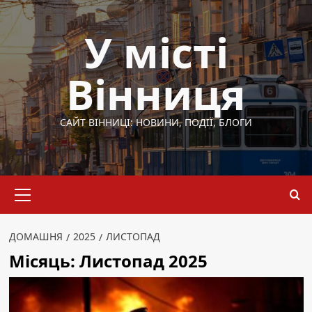
Перейти
до
У місті
вмісту
Вінниця
САЙТ ВІННИЦІ: НОВИНИ, ПОДІЇ, БЛОГИ
Основне
меню
ДОМАШНЯ
2025
ЛИСТОПАД
Місяць:
Листопад 2025