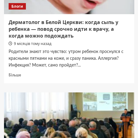
Блоги
Дерматолог в Белой Церкви: когда сыпь у
ребенка — повод срочно идти к врачу, а
когда можно подождать
9 місяців тому назад
Родители знают это чувство: утром ребенок проснулся с
красными пятнами на коже, и сразу паника. Аллергия?
Инфекция? Может, само пройдет?...
Докладніше
Більше
про
Дерматолог
в
Белой
Церкви:
когда
сыпь
у
ребенка
—