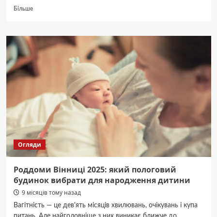
Докладніше
Більше
про
У
ДТП
поблизу
Вінниці
постраждали
двоє
перехожих
Огляди
Роддоми Вінниці 2025: який пологовий
будинок вибрати для народження дитини
9 місяців тому назад
Вагітність — це дев'ять місяців хвилювань, очікувань і купа
питань. Але найголовніше з них виникає ближче до