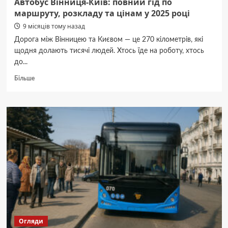
Автобус Вінниця-Київ: повний гід по
маршруту, розкладу та цінам у 2025 році
9 місяців тому назад
Дорога між Вінницею та Києвом — це 270 кілометрів, які
щодня долають тисячі людей. Хтось їде на роботу, хтось
до...
Докладніше
Більше
про
Автобус
Вінниця-
Київ:
повний
гід
по
маршруту,
розкладу
та
цінам
у
2025
році
Огляди