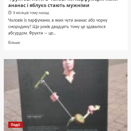
ананас і яблуко стають мужніми
9 місяців тому назад
Чоловік із парфумами, в яких чути ананас або чорну
смородину? Ще років двадцять тому це здавалося
абсурдом. Фрукти — це...
Докладніше
Більше
про
Фруктові
ноти
в
чоловічій
парфумерії:
коли
ананас
і
яблуко
стають
мужніми
Події