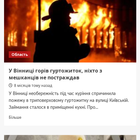
Область
У Вінниці горів гуртожиток, ніхто з
мешканців не постраждав
8 місяців тому назад
У Вінниці необережність під час куріння спричинила
пожежу в триповерховому гуртожитку на вулиці Київській.
Займання сталося в приміщенні кухні. Про...
Докладніше
Більше
про
У
Вінниці