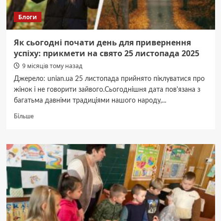
акція
Блоги
та
виставка
«Річ
Як сьогодні почати день для привернення
у
успіху: прикмети на свято 25 листопада 2025
тім»
9 місяців тому назад
Джерело: unian.ua 25 листопада прийнято піклуватися про
жінок і не говорити зайвого.Сьогоднішня дата пов'язана з
багатьма давніми традиціями нашого народу,...
Докладніше
Більше
про
Як
сьогодні
почати
день
для
привернення
успіху:
прикмети
на
свято