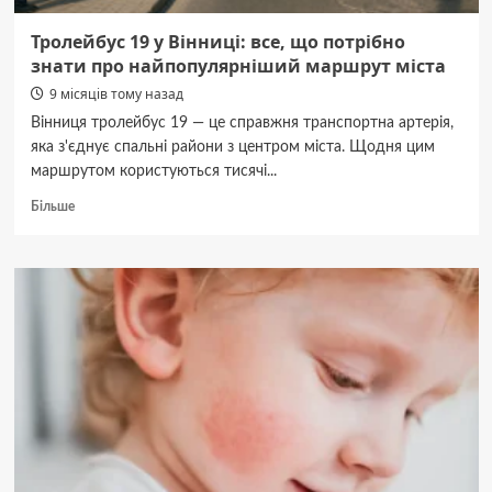
Тролейбус 19 у Вінниці: все, що потрібно
знати про найпопулярніший маршрут міста
9 місяців тому назад
Вінниця тролейбус 19 — це справжня транспортна артерія,
яка з'єднує спальні райони з центром міста. Щодня цим
маршрутом користуються тисячі...
Докладніше
Більше
про
Тролейбус
19
у
Вінниці:
все,
що
потрібно
знати
про
найпопулярніший
маршрут
міста