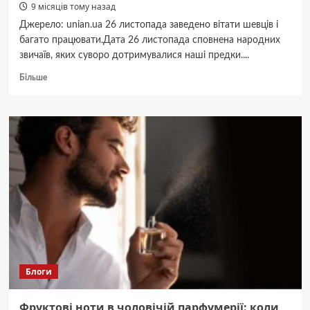
9 місяців тому назад
Джерело: unian.ua 26 листопада заведено вітати шевців і
багато працювати.Дата 26 листопада сповнена народних
звичаїв, яких суворо дотримувалися наші предки....
Докладніше
Більше
про
Чому
сьогодні
потрібно
багато
працювати:
прикмета
на
щастя
у
свято
26
листопада
2025
Блоги
Фруктові ноти в чоловічій парфумерії: коли