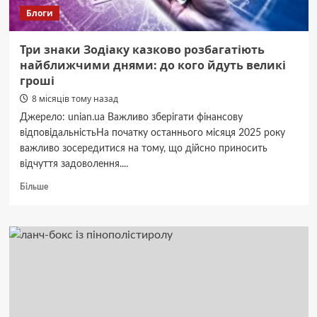
України
Блоги
Три знаки Зодіаку казково розбагатіють
найближчими днями: до кого йдуть великі
гроші
8 місяців тому назад
Джерело: unian.ua Важливо зберігати фінансову
відповідальністьНа початку останнього місяця 2025 року
важливо зосередитися на тому, що дійсно приносить
відчуття задоволення....
Докладніше
Більше
про
Три
знаки
Зодіаку
казково
розбагатіють
найближчими
днями:
до