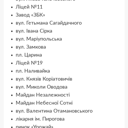
Ліцей №11
Завод «ЗБК»
вул. Гетьмана Сагайдачного
вул. Івана Сірка
вул. Маріупольська
вул. Замкова
пл. Царина
Ліцей №19
пл. Наливайка
вул. Князів Коріатовичів
вул. Миколи Оводова
Майдан Незалежності
Майдан Небесної Сотні
вул. Валентина Отамановського
лікарня ім. Пирогова
ринок «Урожай»