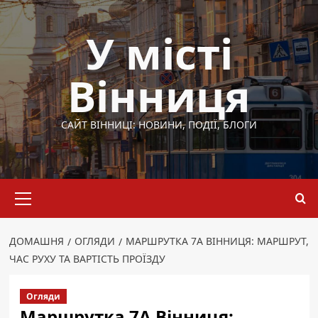
Перейти
до
У місті
вмісту
Вінниця
САЙТ ВІННИЦІ: НОВИНИ, ПОДІЇ, БЛОГИ
Основне
меню
ДОМАШНЯ
ОГЛЯДИ
МАРШРУТКА 7А ВІННИЦЯ: МАРШРУТ,
ЧАС РУХУ ТА ВАРТІСТЬ ПРОЇЗДУ
Огляди
Маршрутка 7А Вінниця: