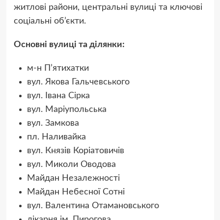
житлові райони, центральні вулиці та ключові
соціальні об’єкти.
Основні вулиці та ділянки:
м-н П’ятихатки
вул. Якова Гальчевського
вул. Івана Сірка
вул. Маріупольська
вул. Замкова
пл. Наливайка
вул. Князів Коріатовичів
вул. Миколи Оводова
Майдан Незалежності
Майдан Небесної Сотні
вул. Валентина Отамановського
лікарня ім. Пирогова