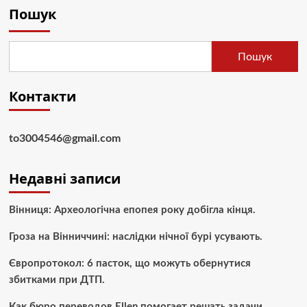
Пошук
Пошук
Контакти
to3004546@gmail.com
Недавні записи
Вінниця: Археологічна епопея року добігла кінця.
Гроза на Вінниччині: наслідки нічної бурі усувають.
Європротокол: 6 пасток, що можуть обернутися
збитками при ДТП.
Как бюро переводов Ellen помогает решать задачи