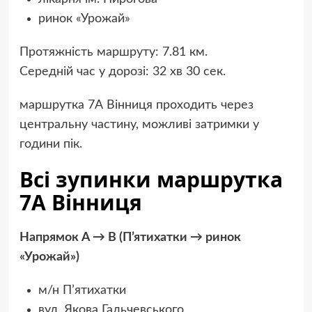
ринок «Урожай»
Протяжність маршруту: 7.81 км.
Середній час у дорозі: 32 хв 30 сек.
маршрутка 7А Вінниця проходить через
центральну частину, можливі затримки у
години пік.
Всі зупинки маршрутка
7А Вінниця
Напрямок А → B (П’ятихатки → ринок
«Урожай»)
м/н П’ятихатки
вул. Якова Гальчевського