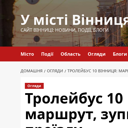
Перейти
до
У місті Вінниц
вмісту
САЙТ ВІННИЦІ: НОВИНИ, ПОДІЇ, БЛОГИ
Місто
Події
Область
Огляди
Блоги
ДОМАШНЯ
ОГЛЯДИ
ТРОЛЕЙБУС 10 ВІННИЦЯ: МАР
Огляди
Тролейбус 10
маршрут, зуп