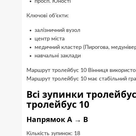
просп. Юності
Ключові об’єкти:
залізничний вузол
центр міста
медичний кластер (Пирогова, медуніве
навчальні заклади
Маршрут тролейбус 10 Вінниця використов
Маршрут тролейбус 10 має стабільний граф
Всі зупинки тролейбус
тролейбус 10
Напрямок A → B
Кількість зупинок: 18