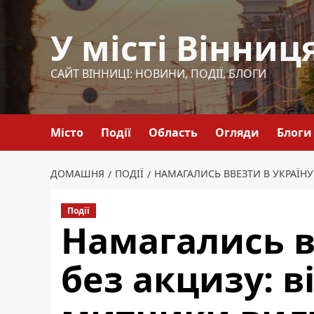
Перейти
до
У місті Вінниц
вмісту
САЙТ ВІННИЦІ: НОВИНИ, ПОДІЇ, БЛОГИ
Місто
Події
Область
Огляди
Блоги
ДОМАШНЯ
ПОДІЇ
НАМАГАЛИСЬ ВВЕЗТИ В УКРАЇНУ
Події
Намагались в
без акцизу: в