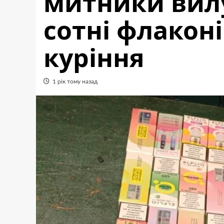
митники вил
сотні флаконі
куріння
1 рік тому назад