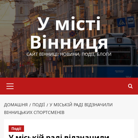
Перейти
до
У місті
вмісту
Вінниця
САЙТ ВІННИЦІ: НОВИНИ, ПОДІЇ, БЛОГИ
Основне
меню
ДОМАШНЯ
ПОДІЇ
У МІСЬКІЙ РАДІ ВІДЗНАЧИЛИ
ВІННИЦЬКИХ СПОРТСМЕНІВ
Події
У міській раді відзначили