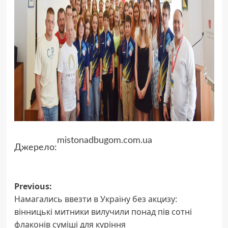
mistonadbugom.com.ua
Джерело:
Post
Previous:
Намагались ввезти в Україну без акцизу:
navigation
вінницькі митники вилучили понад пів сотні
флаконів суміші для куріння