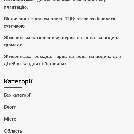
На Вінниччині: дебош обернувся на конопляну
плантацію.
Вінничанин із ножем проти ТЦК: втеча закінчилася
сутичкою
Жмеринські натхненники: перша патронатна родина
громади
Жмеринська громада: Перша патронатна родина для
дітей у складних обставинах.
Категорії
Без категорії
Блоги
Місто
Область