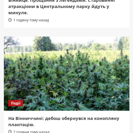
Вінниця: Прощання з легендами. Старовинні
атракціони в Центральному парку йдуть у
минуле.
1 годину тому назад
Події
На Вінниччині: дебош обернувся на конопляну
плантацію.
2 години тому назад