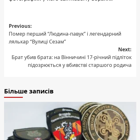
Post
Previous:
Помер перший “Людина-павук” і легендарний
navigation
лялькар “Вулиці Сезам”
Next:
Брат убив брата: на Вінничині 17-річний підліток
підозрюється у вбивстві старшого родича
Більше записів