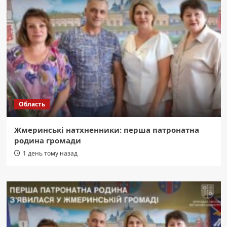
Область
Жмеринські натхненники: перша патронатна
родина громади
1 день тому назад