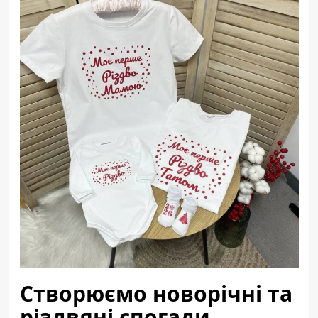
Створюємо новорічні та
різдвяні спогади