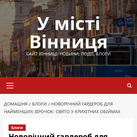
Перейти
до
У місті
вмісту
Вінниця
САЙТ ВІННИЦІ: НОВИНИ, ПОДІЇ, БЛОГИ
Основне
меню
ДОМАШНЯ
БЛОГИ
НОВОРІЧНИЙ ГАРДЕРОБ ДЛЯ
НАЙМЕНШИХ ЗІРОЧОК: СВЯТО У КРИХІТНИХ ОБІЙМАХ
Блоги
Новорічний гардероб для